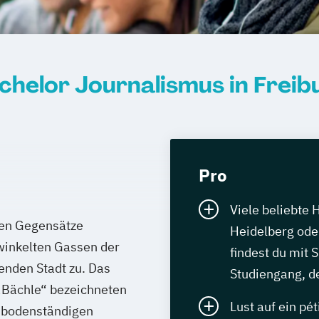
chelor Journalismus in Freib
Pro
Viele beliebte 
len Gegensätze
Heidelberg oder
rwinkelten Gassen der
findest du mit 
enden Stadt zu. Das
Studiengang, de
 „Bächle“ bezeichneten
Lust auf ein pét
n bodenständigen