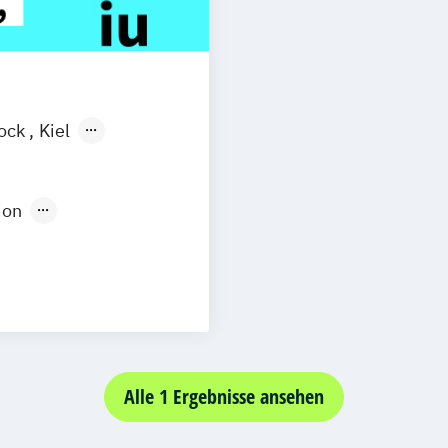
ock
Kiel
n
Aachen
uhe
Kassel
ion
Neu-Ulm
Medienpädagogik
urg
Freising
rg
Münster
schlandweit
Social Media
Alle 1 Ergebnisse ansehen