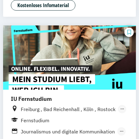
Medien- und Kommunikationsmanagement
Kostenloses Infomaterial
IU Fernstudium
Freiburg
Bad Reichenhall
Köln
Rostock
Kiel
Frankfurt am Main
Stuttgart
Fernstudium
Dresden
Aachen
Basel
Bielefeld
Journalismus und digitale Kommunikation
Deggendorf
Karlsruhe
Kassel