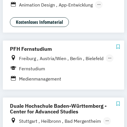
Stuttgart
Göttingen
Leipzig
Wien
Animation Design
App-Entwicklung
Zürich
Rostock
Dortmund
Digitale Medien
Game Design
Game Development
Industriedesign
Kostenloses Infomaterial
Kommunikationsdesign
Nachhaltiges Design
PFH Fernstudium
Freiburg
Austria/Wien
Berlin
Bielefeld
Bremen
Dortmund
Düsseldorf/Ratingen
Fernstudium
Erfurt
Friedrichshafen
Göttingen
Medienmanagement
Hamburg
Hannover
Kaiserslautern/Kusel
Kiel
Leipzig
Ludwigshafen/Diez
München
Nürnberg
Duale Hochschule Baden-Württemberg -
Online-Fernstudium
Regensburg
Stade
Center for Advanced Studies
Stuttgart
Köln
Stuttgart
Heilbronn
Bad Mergentheim
Offenbach bei Frankfurt am Main