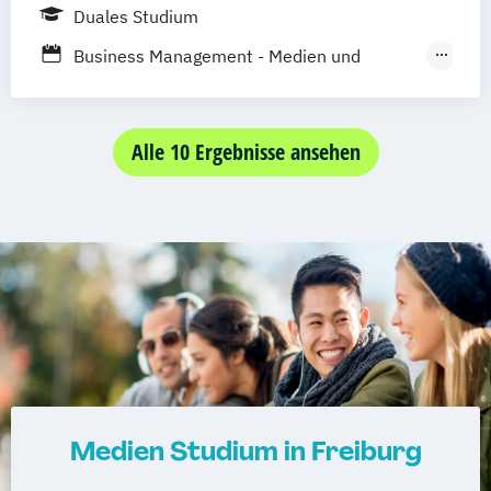
Friedrichshafen
Heidenheim
Karlsruhe
Schwarzheide/Oberspreewald-Lausitz bei
Duales Studium
Lörrach
Mannheim
Mosbach
Dresden
Business Management - Medien und
Ravensburg
Villingen-Schwenningen
Marketing
Horb am Neckar
Media and Data-driven Business
Alle 10 Ergebnisse ansehen
Medien Studium in Freiburg