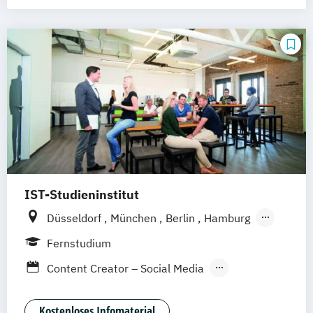
Werbe- und Medienpsychologie
IST-Studieninstitut
Düsseldorf
München
Berlin
Hamburg
Weil am Rhein
Fernstudium
Content Creator – Social Media
Digital Marketing Manager:in
Kostenloses Infomaterial