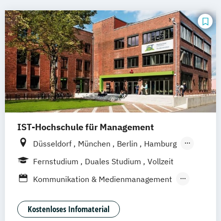
IST-Hochschule für Management
Düsseldorf
München
Berlin
Hamburg
Weil am Rhein
Frankfurt am Main
Essen
Fernstudium
Duales Studium
Vollzeit
Stuttgart
Jena
Innsbruck
Linz
Kommunikation & Medienmanagement
Kommunikationamanagement
Medienökonom
Kostenloses Infomaterial
Public Relations Hochschulzertifikat