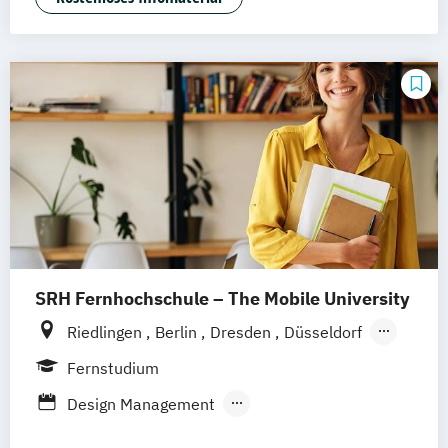
SRH Fernhochschule – The Mobile University
Riedlingen
Berlin
Dresden
Düsseldorf
Hamburg
Hannover
Köln
München
Fernstudium
Stuttgart
Ellwangen
Zell
Leipzig
Design Management
Mannheim
Wertheim
Wien
Kommunikation und Medienmanagement
Frankfurt am Main
Hamm
Zürich
Fürth