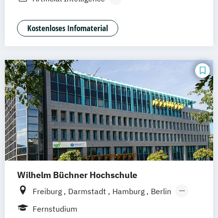
Vollzeit
Digital Product Design
Medien- und Kommunikationsmanagement
Kostenloses Infomaterial
Medien- und Werbepsychologie
Wilhelm Büchner Hochschule
Freiburg
Darmstadt
Hamburg
Berlin
Hannover
Bonn
Nürnberg
München
Fernstudium