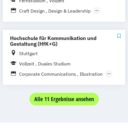
Fernstudium
Vollzeit
Friedrichshafen
Hamburg
Hannover
Craft Design
Design & Leadership
Heilbronn
Kassel
Leipzig
Mannheim
Kommunikationsdesign
München
Bochum
Kaiserslautern
Technische Redaktion und
Wiesbaden
Regenstauf
Dresden
Informationsdesign
Hochschule für Kommunikation und
Hoyerswerda
Magdeburg
Ostfildern
Gestaltung (HfK+G)
Schwentinental / Kiel
Stein / Nürnberg
Stuttgart
Wuppertal
Prichsenstadt
Online-Campus
Heidelberg
Vollzeit
Duales Studium
Corporate Communications
Illustration
Kommunikationsdesign
Alle 11 Ergebnisse ansehen