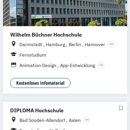
Medien- und Kommunikationsmanagement
(DE/EN)
Medien- und Werbepsychologie
Wilhelm Büchner Hochschule
Musikmanagement
Sportjournalismus
Darmstadt
Hamburg
Berlin
Hannover
Bonn
Nürnberg
München
Stuttgart
Fernstudium
Göttingen
Leipzig
Freiburg
Wien
Animation Design
App-Entwicklung
Zürich
Rostock
Dortmund
Digitale Medien
Game Design
Game Development
Industriedesign
Kostenloses Infomaterial
Kommunikationsdesign
Nachhaltiges Design
DIPLOMA Hochschule
Bad Sooden-Allendorf
Aalen
Baden-Baden
Berlin
Bonn