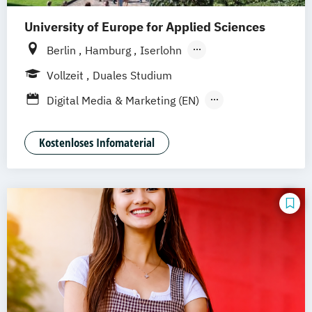
University of Europe for Applied Sciences
Berlin
Hamburg
Iserlohn
UE Innovation Hub
Vollzeit
Duales Studium
Digital Media & Marketing (EN)
Digital Media & Marketing (dual)
Film & Motion Design (EN)
Kostenloses Infomaterial
Fotografie + Neue Medien (EN)
Game Design (EN)
Illustration (EN)
Kommunikationsdesign (EN)