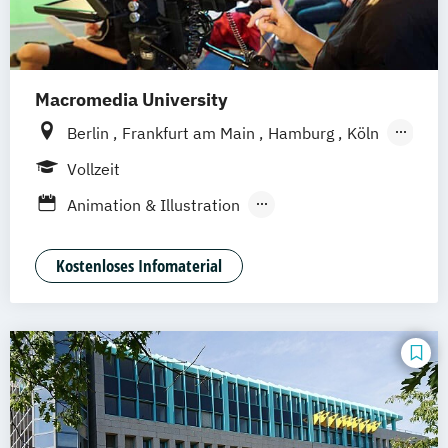
Macromedia University
Berlin
Frankfurt am Main
Hamburg
Köln
Leipzig
München
Stuttgart
Vollzeit
Animation & Illustration
Brand Management
Design Management (EN)
Kostenloses Infomaterial
Digital Music Production
Eventmanagement
Filmmaking (DE/EN)
Game Design & Development
Games Management
Journalismus
Medien- und Kommunikationsdesign
Medien- und Kommunikationsmanagement