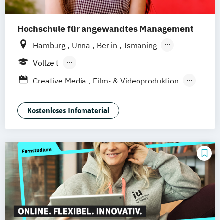
Hochschule für angewandtes Management
Hamburg
Unna
Berlin
Ismaning
Mannheim
Wien
Frankfurt
Hannover
Vollzeit
Leipzig
Düsseldorf
Köln
Nürnberg
Berufsbegleitendes Präsenzstudium
Creative Media
Film- & Videoproduktion
Stuttgart
Duales Studium
Game Design
Journalismus
Media Studies
Medienmanagement
Kostenloses Infomaterial
Medienpsychologie
Musikproduktion
Social Media Studies
Software Design & User Experience