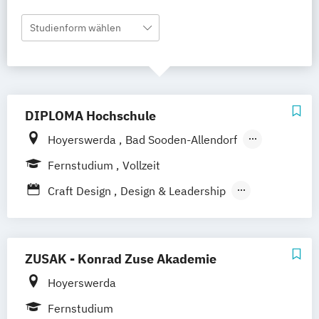
Studienform wählen
DIPLOMA Hochschule
Hoyerswerda
Bad Sooden-Allendorf
Aalen
Baden-Baden
Berlin
Bonn
Fernstudium
Vollzeit
Friedrichshafen
Hamburg
Hannover
Craft Design
Design & Leadership
Heilbronn
Kassel
Leipzig
Mannheim
Kommunikationsdesign
München
Bochum
Kaiserslautern
Technische Redaktion und
Wiesbaden
Regenstauf
Dresden
Informationsdesign
ZUSAK - Konrad Zuse Akademie
Magdeburg
Ostfildern
Schwentinental / Kiel
Stein / Nürnberg
Hoyerswerda
Wuppertal
Prichsenstadt
Fernstudium