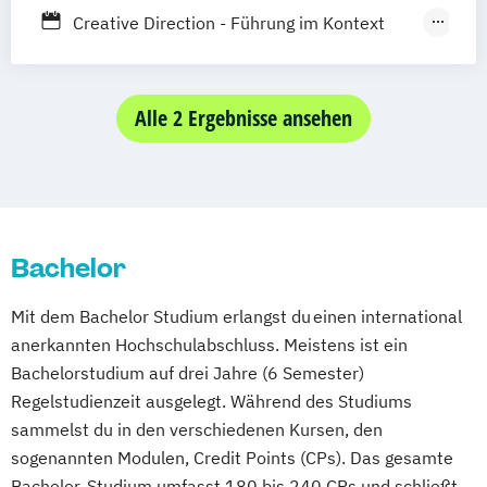
Online-Campus
Heidelberg
Creative Direction - Führung im Kontext
kreativer Prozesse
Grafik-Design
Medienwirtschaft & Medienmanagement
Alle 2 Ergebnisse ansehen
Bachelor
Mit dem Bachelor Studium erlangst du einen international
anerkannten Hochschulabschluss. Meistens ist ein
Bachelorstudium auf drei Jahre (6 Semester)
Regelstudienzeit ausgelegt. Während des Studiums
sammelst du in den verschiedenen Kursen, den
sogenannten Modulen, Credit Points (CPs). Das gesamte
Bachelor-Studium umfasst 180 bis 240 CPs und schließt