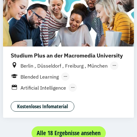
Medien- und Kommunikationsdesign
Medien- und Kommunikationsmanagement
Medien- und Kommunikationsmanagement
(DE/EN)
Medien- und Werbepsychologie
Studium Plus an der Macromedia University
Musikmanagement
Sportjournalismus
Berlin
Düsseldorf
Freiburg
München
Stuttgart
Frankfurt am Main
Hamburg
Blended Learning
Hannover
Köln
Leipzig
Berufsbegleitendes Präsenzstudium
Artificial Intelligence
Vollzeit
Digital Product Design
Medien- und Kommunikationsmanagement
Kostenloses Infomaterial
Medien- und Werbepsychologie
Alle 18 Ergebnisse ansehen