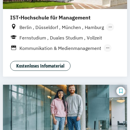
IST-Hochschule für Management
Berlin
Düsseldorf
München
Hamburg
Weil am Rhein
Frankfurt am Main
Essen
Fernstudium
Duales Studium
Vollzeit
Stuttgart
Jena
Innsbruck
Linz
Kommunikation & Medienmanagement
Kommunikationamanagement
Medienökonom
Kostenloses Infomaterial
Public Relations Hochschulzertifikat
Werbe- und Medienpsychologie