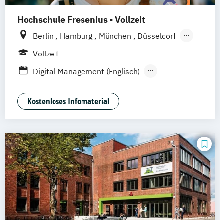
Hochschule Fresenius - Vollzeit
Berlin
Hamburg
München
Düsseldorf
Idstein
Frankfurt am Main
Köln
Vollzeit
Heidelberg
Wiesbaden
Wolfenbüttel
Digital Management (Englisch)
Braunschweig
Erfurt
Digitales Management & Leadership
Mediendesign & Management
Kostenloses Infomaterial
Medienmanagement und Digitales
Marketing