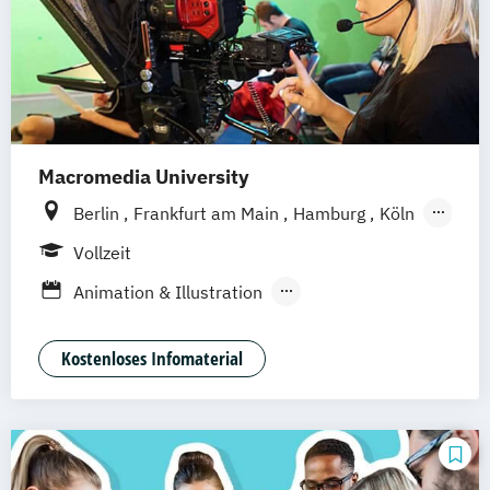
Macromedia University
Berlin
Frankfurt am Main
Hamburg
Köln
Leipzig
München
Stuttgart
Vollzeit
Animation & Illustration
Brand Management
Design Management (EN)
Kostenloses Infomaterial
Digital Music Production
Eventmanagement
Filmmaking (DE/EN)
Game Design & Development
Games Management
Journalismus