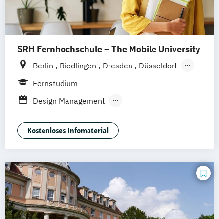
SRH Fernhochschule – The Mobile University
Berlin
Riedlingen
Dresden
Düsseldorf
Hamburg
Hannover
Köln
München
Fernstudium
Stuttgart
Ellwangen
Zell
Leipzig
Design Management
Mannheim
Wertheim
Wien
Kommunikation und Medienmanagement
Frankfurt am Main
Hamm
Zürich
Fürth
Medien- und Kommunikationsmanagement
Kostenloses Infomaterial