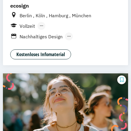
ecosign
Berlin
Köln
Hamburg
München
Vollzeit
Berufsbegleitendes Präsenzstudium
Nachhaltiges Design
Nachhaltiges Design (berufsbegleitend)
Nachhaltiges Design Management
Kostenloses Infomaterial
Nachhaltiges Design Management
(berufsbegleitend)