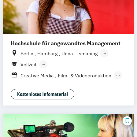
Hochschule für angewandtes Management
Berlin
Hamburg
Unna
Ismaning
Mannheim
Wien
Frankfurt
Hannover
Vollzeit
Leipzig
Düsseldorf
Köln
Nürnberg
Berufsbegleitendes Präsenzstudium
Creative Media
Film- & Videoproduktion
Stuttgart
Duales Studium
Game Design
Journalismus
Media Studies
Medienmanagement
Kostenloses Infomaterial
Medienpsychologie
Musikproduktion
Social Media Studies
Software Design & User Experience