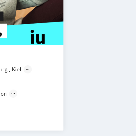
burg
Kiel
n
Aachen
uhe
Kassel
ion
Neu-Ulm
Medienpädagogik
urg
Freising
rg
Münster
schlandweit
Social Media