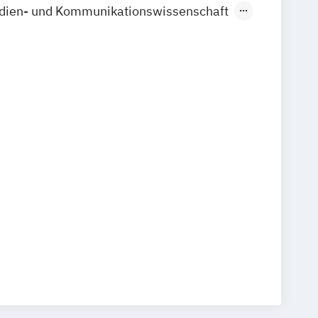
ien- und Kommunikationswissenschaft
mmunikationswissenschaft
gie
Medienwirtschaft