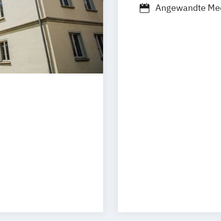
Angewandte Med
Medien- und Ko
Medientechnolo
sellschaft