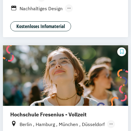
Berufsbegleitendes Präsenzstudium
Nachhaltiges Design
Nachhaltiges Design (berufsbegleitend)
Nachhaltiges Design Management
Kostenloses Infomaterial
Nachhaltiges Design Management
(berufsbegleitend)
Hochschule Fresenius - Vollzeit
Berlin
Hamburg
München
Düsseldorf