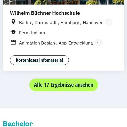
Wilhelm Büchner Hochschule
Berlin
Darmstadt
Hamburg
Hannover
Bonn
Nürnberg
München
Stuttgart
Fernstudium
Göttingen
Leipzig
Freiburg
Wien
Animation Design
App-Entwicklung
Zürich
Rostock
Dortmund
Digitale Medien
Game Design
Game Development
Industriedesign
Kostenloses Infomaterial
Kommunikationsdesign
Nachhaltiges Design
Alle 17 Ergebnisse ansehen
Bachelor