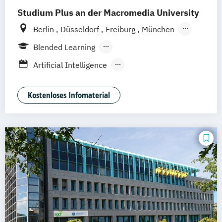
Studium Plus an der Macromedia University
Berlin
Düsseldorf
Freiburg
München
Stuttgart
Frankfurt am Main
Hamburg
Blended Learning
Hannover
Köln
Leipzig
Berufsbegleitendes Präsenzstudium
Artificial Intelligence
Vollzeit
Digital Product Design
Medien- und Kommunikationsmanagement
Kostenloses Infomaterial
Medien- und Werbepsychologie