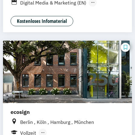
Digital Media & Marketing (EN)
Digital Media & Marketing (dual)
Film & Motion Design (EN)
Kostenloses Infomaterial
Fotografie + Neue Medien (EN)
Game Design (EN)
Illustration (EN)
Kommunikationsdesign (EN)
ecosign
Berlin
Köln
Hamburg
München
Vollzeit