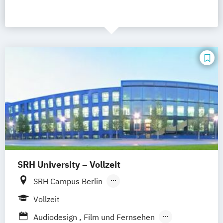
SRH University – Vollzeit
SRH Campus Berlin
SRH Campus Heidelberg
Vollzeit
SRH Campus Bremen
SRH Campus Bonn
Audiodesign
Film und Fernsehen