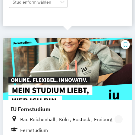
Studienform wählen
IU Fernstudium
Bad Reichenhall
Köln
Rostock
Freiburg
Kiel
Frankfurt am Main
Stuttgart
Fernstudium