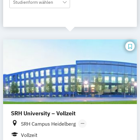
Studienform wählen
SRH University – Vollzeit
SRH Campus Heidelberg
SRH Campus Berlin
SRH Campus Bremen
Vollzeit