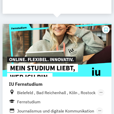
IU Fernstudium
Bielefeld
Bad Reichenhall
Köln
Rostock
Freiburg
Kiel
Frankfurt am Main
Fernstudium
Stuttgart
Dresden
Aachen
Basel
Journalismus und digitale Kommunikation