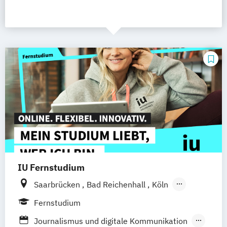
IU Fernstudium
Saarbrücken
Bad Reichenhall
Köln
Rostock
Freiburg
Kiel
Fernstudium
Frankfurt am Main
Stuttgart
Dresden
Journalismus und digitale Kommunikation