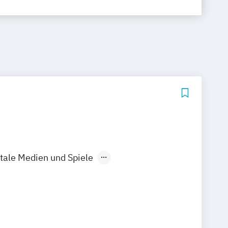
itale Medien und Spiele
ign
Kommunikationsdesign
ik