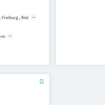
Freiburg
Kiel
n
Aachen
uhe
Kassel
ion
Neu-Ulm
Medienpädagogik
urg
Freising
rg
Münster
dweit
Social Media