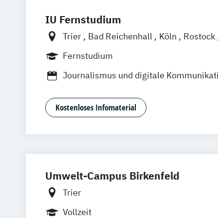
IU Fernstudium
Trier
Bad Reichenhall
Köln
Rostock
Frankfurt am Main
Stuttgart
Dresde
Fernstudium
Basel
Bielefeld
Deggendorf
Karlsr
Journalismus und digitale Kommunikat
Oberhausen
Offenbach
Saarbrücken
Kommunikationsdesign
Kultur- und 
Graz
Innsbruck
Wien
Zürich
Augsb
Mediendesign
Medieninformatik
Friedrichshafen
Klagenfurt
Magdebu
Kostenloses Infomaterial
Medienmanagement
Würzburg
Chemnitz
Linz
deutschlan
Public Relations und Kommunikation
UX Design
Umwelt-Campus Birkenfeld
Trier
Vollzeit