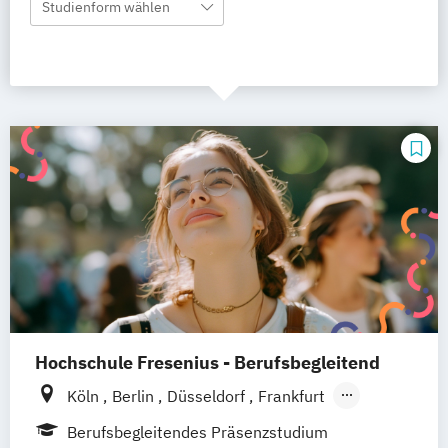
Studienform wählen
Hochschule Fresenius - Berufsbegleitend
Köln
Berlin
Düsseldorf
Frankfurt
Hamburg
Idstein
München
Wiesbaden
Berufsbegleitendes Präsenzstudium