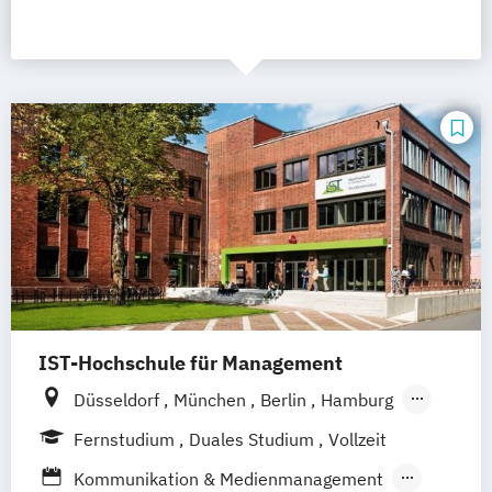
IST-Hochschule für Management
Düsseldorf
München
Berlin
Hamburg
Weil am Rhein
Frankfurt am Main
Essen
Fernstudium
Duales Studium
Vollzeit
Stuttgart
Jena
Innsbruck
Linz
Kommunikation & Medienmanagement