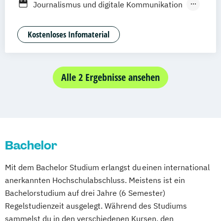
Journalismus und digitale Kommunikation
Deggendorf
Karlsruhe
Kassel
Kommunikationsdesign
Oberhausen
Offenbach
Saarbrücken
Kultur- und Medienpädagogik
Kostenloses Infomaterial
Neu-Ulm
Graz
Innsbruck
Wien
Zürich
Mediendesign
Medieninformatik
Augsburg
Freising
Friedrichshafen
Medienmanagement
Klagenfurt
Magdeburg
Münster
Trier
Public Relations und Kommunikation
Alle 2 Ergebnisse ansehen
Würzburg
Chemnitz
Linz
Social Media
UX Design
deutschlandweit
Bachelor
Mit dem Bachelor Studium erlangst du einen international
anerkannten Hochschulabschluss. Meistens ist ein
Bachelorstudium auf drei Jahre (6 Semester)
Regelstudienzeit ausgelegt. Während des Studiums
sammelst du in den verschiedenen Kursen, den