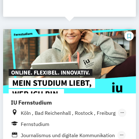
IU Fernstudium
Köln
Bad Reichenhall
Rostock
Freiburg
Kiel
Frankfurt am Main
Stuttgart
Fernstudium
Dresden
Aachen
Basel
Bielefeld
Journalismus und digitale Kommunikation