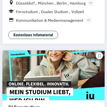
Düsseldorf
München
Berlin
Hamburg
Weil am Rhein
Frankfurt am Main
Essen
Fernstudium
Duales Studium
Vollzeit
Stuttgart
Jena
Innsbruck
Linz
Kommunikation & Medienmanagement
Kommunikationamanagement
Medienökonom
Kostenloses Infomaterial
Public Relations Hochschulzertifikat
Werbe- und Medienpsychologie