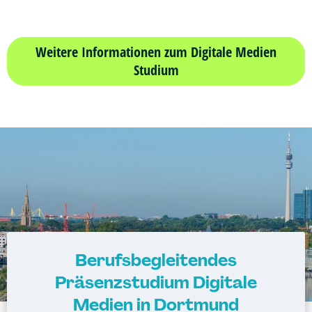
Weitere Informationen zum Digitale Medien
Studium
Berufsbegleitendes
Präsenzstudium Digitale
Medien in Dortmund