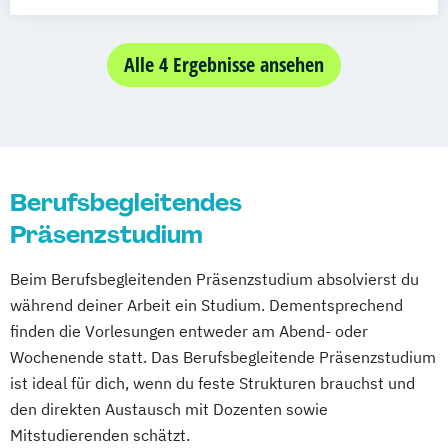
Medienpädagogik (berufsbegleitender
Teilzeitstudiengang)
Technische Redaktion und
Alle 4 Ergebnisse ansehen
Medienmanagement
Berufsbegleitendes
Präsenzstudium
Beim Berufsbegleitenden Präsenzstudium absolvierst du
während deiner Arbeit ein Studium. Dementsprechend
finden die Vorlesungen entweder am Abend- oder
Wochenende statt. Das Berufsbegleitende Präsenzstudium
ist ideal für dich, wenn du feste Strukturen brauchst und
den direkten Austausch mit Dozenten sowie
Mitstudierenden schätzt.