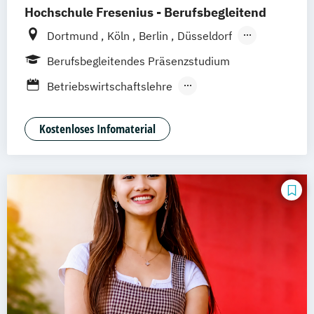
Hochschule Fresenius - Berufsbegleitend
Dortmund
Köln
Berlin
Düsseldorf
Frankfurt
Hamburg
Idstein
München
Berufsbegleitendes Präsenzstudium
Wiesbaden
Online-Campus
Osnabrück
Betriebswirtschaftslehre
Oldenburg
Hannover
Erfurt
Stuttgart
Medienmanagement und Digitales
Braunschweig
Marketing
Kostenloses Infomaterial