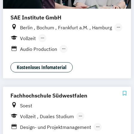
SAE Institute GmbH
Berlin
Bochum
Frankfurt a.M.
Hamburg
Köln
Leipzig
München
Stuttgart
Vollzeit
Hannover
Nürnberg
Berufsbegleitendes Präsenzstudium
Audio Production
Content Creation & Online Marketing
Digital Film Production
Event Engineering
Kostenloses Infomaterial
Game Art Animation
Games Programming
Graphic Design
Music Business
Fachhochschule Südwestfalen
Professional Media Creation
Soest
Professional Practice (Creative Media
Industries)
Vollzeit
Duales Studium
Software Engineering
Berufsbegleitendes Präsenzstudium
Design- und Projektmanagement
Visuell Effects Animation
Voice Acting
Fernstudium