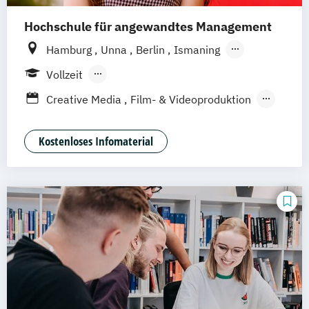
Hochschule für angewandtes Management
Hamburg
Unna
Berlin
Ismaning
Mannheim
Wien
Frankfurt
Hannover
Vollzeit
Leipzig
Düsseldorf
Köln
Nürnberg
Berufsbegleitendes Präsenzstudium
Creative Media
Film- & Videoproduktion
Stuttgart
Duales Studium
Game Design
Journalismus
Media Studies
Medienmanagement
Kostenloses Infomaterial
Medienpsychologie
Musikproduktion
Social Media Studies
Software Design & User Experience