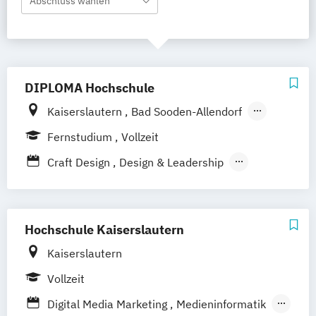
Abschluss wählen
DIPLOMA Hochschule
Kaiserslautern
Bad Sooden-Allendorf
Aalen
Baden-Baden
Berlin
Bonn
Fernstudium
Vollzeit
Friedrichshafen
Hamburg
Hannover
Craft Design
Design & Leadership
Heilbronn
Kassel
Leipzig
Mannheim
Kommunikationsdesign
München
Bochum
Wiesbaden
Technische Redaktion und
Regenstauf
Dresden
Hoyerswerda
Informationsdesign
Hochschule Kaiserslautern
Magdeburg
Ostfildern
Schwentinental / Kiel
Stein / Nürnberg
Kaiserslautern
Wuppertal
Prichsenstadt
Vollzeit
Online-Campus
Heidelberg
Digital Media Marketing
Medieninformatik