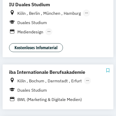
IU Duales Studium
Köln
Berlin
München
Hamburg
Frankfurt am Main
Düsseldorf
Bremen
Duales Studium
Erfurt
Nürnberg
Hannover
Dortmund
Mediendesign
Mannheim
Leipzig
Online-Campus
Public Relations & Kommunikation
Augsburg
Bielefeld
Braunschweig
Kostenloses Infomaterial
Dresden
Duisburg
Karlsruhe
Mainz
Münster
Stuttgart
Aachen
deutschlandweit
Bonn
iba Internationale Berufsakademie
Köln
Bochum
Darmstadt
Erfurt
Hamburg
Heidelberg
Kassel
Leipzig
Duales Studium
München
Nürnberg
BWL (Marketing & Digitale Medien)