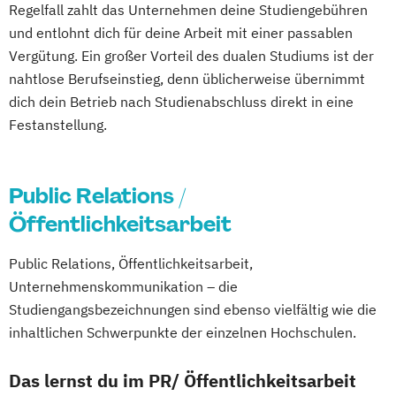
Regelfall zahlt das Unternehmen deine Studiengebühren
Medien- und Eventmanagement
und entlohnt dich für deine Arbeit mit einer passablen
Medien- und Wirtschaftspsychologie
Vergütung. Ein großer Vorteil des dualen Studiums ist der
Public Relations und Digitales Marketing
nahtlose Berufseinstieg, denn üblicherweise übernimmt
(DE/EN)
dich dein Betrieb nach Studienabschluss direkt in eine
Social Media Marketing und Content
Festanstellung.
Creation
Visual and Media Anthropology
Public Relations /
Wirtschaftspsychologie (DE/EN)
Öffentlichkeitsarbeit
Public Relations, Öffentlichkeitsarbeit,
Unternehmenskommunikation – die
Studiengangsbezeichnungen sind ebenso vielfältig wie die
inhaltlichen Schwerpunkte der einzelnen Hochschulen.
Das lernst du im PR/ Öffentlichkeitsarbeit