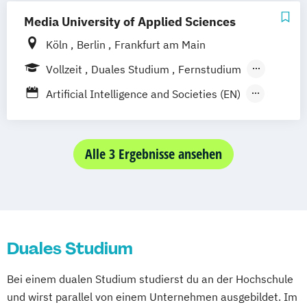
Media University of Applied Sciences
Köln
Berlin
Frankfurt am Main
Vollzeit
Duales Studium
Fernstudium
Berufsbegleitendes Präsenzstudium
Artificial Intelligence and Societies (EN)
Digitaler Journalismus (DE/EN)
Digitales Marketing und E-Commerce
Game Design und Interaktive Medien
Alle 3 Ergebnisse ansehen
Internationales Marketing und
Medienmanagement (DE/EN)
Journalismus und
Unternehmenskommunikation
Duales Studium
Kommunikationsdesign und Kreative
Strategien (DE/EN)
Bei einem dualen Studium studierst du an der Hochschule
Management der Medien- und
und wirst parallel von einem Unternehmen ausgebildet. Im
Kreativwirtschaft