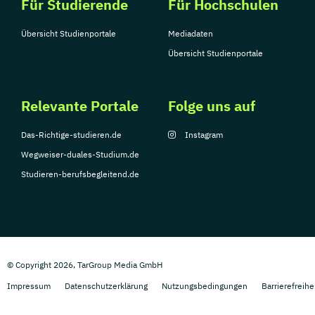
Für Studierende
Für Hochschulen
Übersicht Studienportale
Mediadaten
Übersicht Studienportale
Relevante Portale
Folge uns auf
Das-Richtige-studieren.de
Instagram
Wegweiser-duales-Studium.de
Studieren-berufsbegleitend.de
© Copyright 2026, TarGroup Media GmbH
Impressum
Datenschutzerklärung
Nutzungsbedingungen
Barrierefreihe