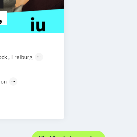
ock
Freiburg
esden
Aachen
uhe
Kassel
ion
Neu-Ulm
Medienpädagogik
urg
Freising
rg
Trier
dweit
Social Media