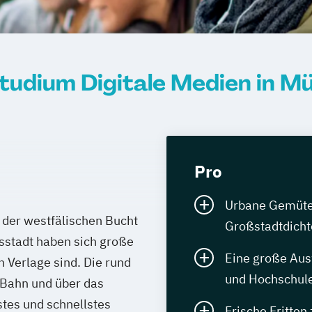
tudium Digitale Medien in M
Pro
Urbane Gemüter 
t der westfälischen Bucht
Großstadtdicht
sstadt haben sich große
Eine große Aus
h Verlage sind. Die rund
und Hochschule
 Bahn und über das
stes und schnellstes
Frische Fritten