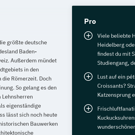
Pro
Viele beliebte 
die größte deutsche
Heidelberg oder
ndesland Baden-
findest du mit 
hweiz. Außerdem mündet
Studiengang, de
dtgebiets in den
Lust auf ein pét
n die Römerzeit. Doch
Croissants? St
einung. So gelang es den
Katzensprung e
om Lehnsherren
als eigenständige
Frischluftfanat
uss lässt sich noch heute
Kuckucksuhre
 historischen Bauwerken
wunderschönen 
chitektonische