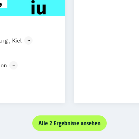
Prichsenstadt
burg
Kiel
n
Aachen
uhe
Kassel
ion
Neu-Ulm
Medienpädagogik
urg
Freising
rg
Münster
schlandweit
Social Media
Alle 2 Ergebnisse ansehen