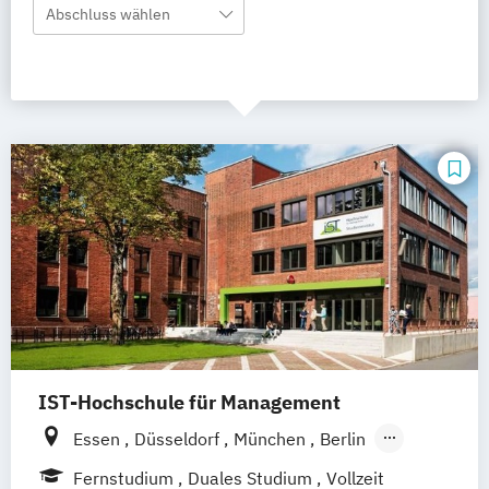
Abschluss wählen
IST-Hochschule für Management
Essen
Düsseldorf
München
Berlin
Hamburg
Weil am Rhein
Fernstudium
Duales Studium
Vollzeit