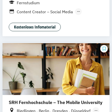
Weil am Rhein
Fernstudium
Content Creator – Social Media
Digital Marketing Manager:in
Kostenloses Infomaterial
SRH Fernhochschule – The Mobile University
Riedlingen
Berlin
Dresden
Düsseldorf