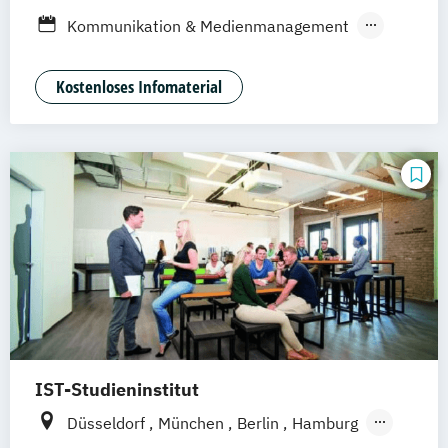
Frankfurt am Main
Stuttgart
Jena
Kommunikation & Medienmanagement
Innsbruck
Linz
Kommunikationamanagement
Medienökonom
Kostenloses Infomaterial
Public Relations Hochschulzertifikat
Werbe- und Medienpsychologie
IST-Studieninstitut
Düsseldorf
München
Berlin
Hamburg