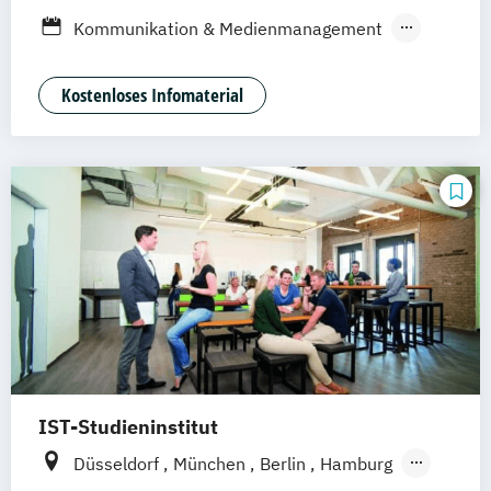
Stuttgart
Jena
Innsbruck
Linz
Kommunikation & Medienmanagement
Kommunikationamanagement
Medienökonom
Kostenloses Infomaterial
Public Relations Hochschulzertifikat
Werbe- und Medienpsychologie
IST-Studieninstitut
Düsseldorf
München
Berlin
Hamburg