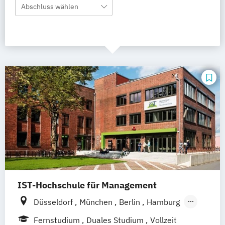
Abschluss wählen
IST-Hochschule für Management
Düsseldorf
München
Berlin
Hamburg
Weil am Rhein
Frankfurt am Main
Essen
Fernstudium
Duales Studium
Vollzeit