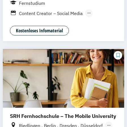
Weil am Rhein
Fernstudium
Content Creator – Social Media
Digital Marketing Manager:in
Kostenloses Infomaterial
SRH Fernhochschule – The Mobile University
Riedlingen
Berlin
Dresden
Düsseldorf