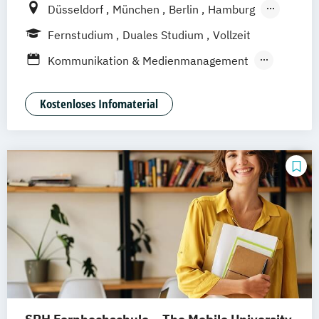
Düsseldorf
München
Berlin
Hamburg
Weil am Rhein
Frankfurt am Main
Essen
Fernstudium
Duales Studium
Vollzeit
Stuttgart
Jena
Innsbruck
Linz
Kommunikation & Medienmanagement
Kommunikationamanagement
Medienökonom
Kostenloses Infomaterial
Public Relations Hochschulzertifikat
Werbe- und Medienpsychologie