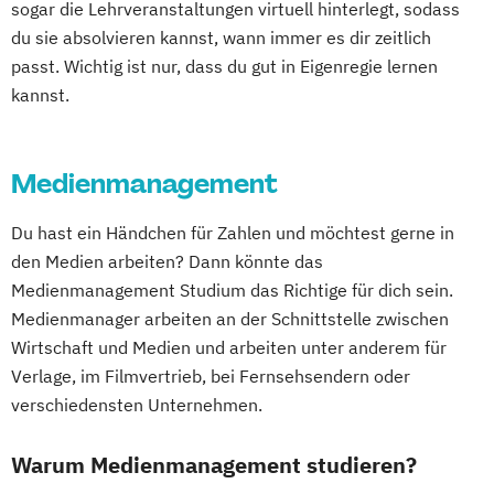
Public Relations und Digitales Marketing
sogar die Lehrveranstaltungen virtuell hinterlegt, sodass
(DE/EN)
du sie absolvieren kannst, wann immer es dir zeitlich
Social Media Marketing und Content
passt. Wichtig ist nur, dass du gut in Eigenregie lernen
Creation
kannst.
Visual and Media Anthropology
Wirtschaftspsychologie (DE/EN)
Medienmanagement
Du hast ein Händchen für Zahlen und möchtest gerne in
den Medien arbeiten? Dann könnte das
Medienmanagement Studium das Richtige für dich sein.
Medienmanager arbeiten an der Schnittstelle zwischen
Wirtschaft und Medien und arbeiten unter anderem für
Verlage, im Filmvertrieb, bei Fernsehsendern oder
verschiedensten Unternehmen.
Warum Medienmanagement studieren?