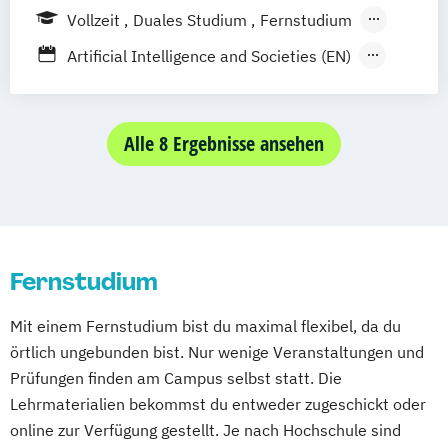
Prichsenstadt
Online-Campus
Vollzeit
Duales Studium
Fernstudium
Heidelberg
Berufsbegleitendes Präsenzstudium
Artificial Intelligence and Societies (EN)
Digitaler Journalismus (DE/EN)
Digitales Marketing und E-Commerce
Game Design und Interaktive Medien
Alle 8 Ergebnisse ansehen
Internationales Marketing und
Medienmanagement (DE/EN)
Journalismus und
Unternehmenskommunikation
Fernstudium
Kommunikationsdesign und Kreative
Strategien (DE/EN)
Mit einem Fernstudium bist du maximal flexibel, da du
Management der Medien- und
örtlich ungebunden bist. Nur wenige Veranstaltungen und
Kreativwirtschaft
Prüfungen finden am Campus selbst statt. Die
Medien- und Eventmanagement
Lehrmaterialien bekommst du entweder zugeschickt oder
Medien- und Wirtschaftspsychologie
online zur Verfügung gestellt. Je nach Hochschule sind