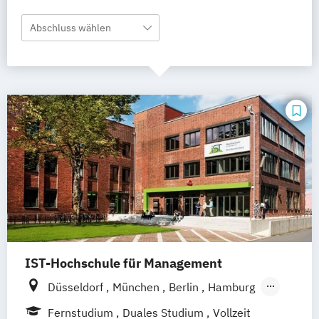
Abschluss wählen
IST-Hochschule für Management
Düsseldorf
München
Berlin
Hamburg
Weil am Rhein
Frankfurt am Main
Essen
Fernstudium
Duales Studium
Vollzeit