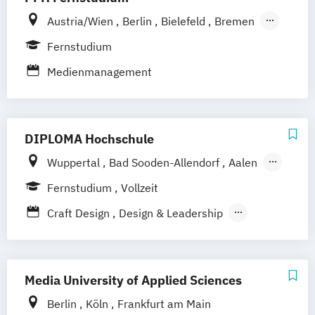
Austria/Wien
Berlin
Bielefeld
Bremen
Dortmund
Düsseldorf/Ratingen
Erfurt
Fernstudium
Freiburg
Friedrichshafen
Göttingen
Medienmanagement
Hamburg
Hannover
Kaiserslautern/Kusel
Kiel
Leipzig
Ludwigshafen/Diez
München
Nürnberg
DIPLOMA Hochschule
Online-Fernstudium
Regensburg
Stade
Stuttgart
Köln
Wuppertal
Bad Sooden-Allendorf
Aalen
Offenbach bei Frankfurt am Main
Baden-Baden
Berlin
Bonn
Fernstudium
Vollzeit
Schwarzheide/Oberspreewald-Lausitz bei
Friedrichshafen
Hamburg
Hannover
Craft Design
Design & Leadership
Dresden
Heilbronn
Kassel
Leipzig
Mannheim
Kommunikationsdesign
München
Bochum
Kaiserslautern
Technische Redaktion und
Wiesbaden
Regenstauf
Dresden
Informationsdesign
Media University of Applied Sciences
Hoyerswerda
Magdeburg
Ostfildern
Schwentinental / Kiel
Stein / Nürnberg
Berlin
Köln
Frankfurt am Main