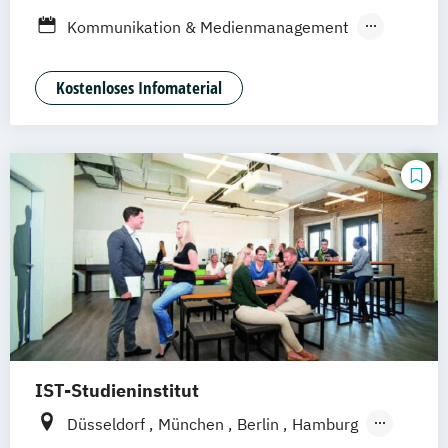
Stuttgart
Jena
Innsbruck
Linz
Kommunikation & Medienmanagement
Kommunikationamanagement
Medienökonom
Kostenloses Infomaterial
Public Relations Hochschulzertifikat
Werbe- und Medienpsychologie
IST-Studieninstitut
Düsseldorf
München
Berlin
Hamburg