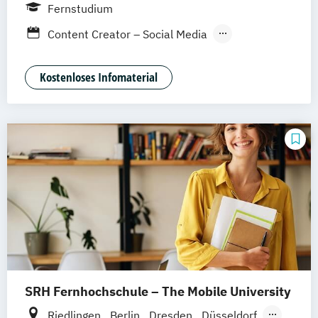
Weil am Rhein
Fernstudium
Content Creator – Social Media
Digital Marketing Manager:in
Kostenloses Infomaterial
SRH Fernhochschule – The Mobile University
Riedlingen
Berlin
Dresden
Düsseldorf