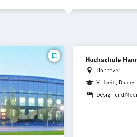
Hochschule Han
Hannover
Vollzeit
Duales
Design und Med
Fotojournalismu
Integrated Med
Kommunikatio
Mediendesignin