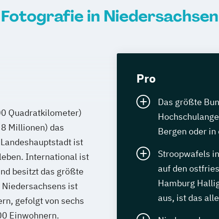
Fotografie in Niedersachsen
Pro
Das größte Bun
00 Quadratkilometer)
Hochschulangeb
8 Millionen) das
Bergen oder in
 Landeshauptstadt ist
Stroopwafels i
ben. International ist
auf den ostfrie
nd besitzt das größte
Hamburg Hallig
 Niedersachsens ist
aus, ist das all
n, gefolgt von sechs
00 Einwohnern.