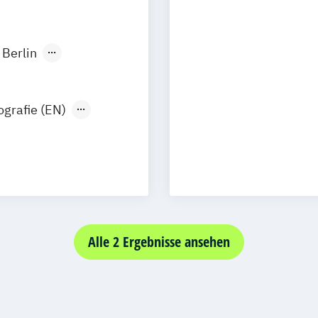
Technische Red
Berlin
onn
sseldorf
ografie (EN)
esign (DE/EN)
 Hamm
sruhe
PR-Management
ig
s München
ment
uktion
Alle 2 Ergebnisse ansehen
k (DE/EN)