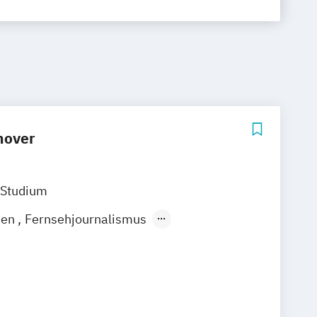
nover
 Studium
ien
Fernsehjournalismus
s und Dokumentarfotografie
ia & Communication
Journalistik
nsmanagement
Mediendesign
formatik
Public Relations