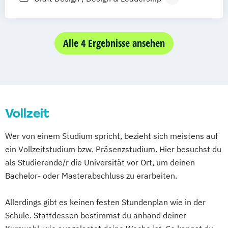
Heilbronn
Kassel
Leipzig
Mannheim
Medien- und Kommunikationsmanagement
Kommunikationsdesign
München
Bochum
Kaiserslautern
Technische Redaktion und
Wiesbaden
Regenstauf
Dresden
Medien- und Kommunikationsmanagement
Informationsdesign
Alle 4 Ergebnisse ansehen
Hoyerswerda
Magdeburg
Ostfildern
(DE/EN)
Schwentinental / Kiel
Stein / Nürnberg
Medien- und Werbepsychologie
Wuppertal
Prichsenstadt
Musikmanagement
Sportjournalismus
Online-Campus
Heidelberg
Vollzeit
Wer von einem Studium spricht, bezieht sich meistens auf
ein Vollzeitstudium bzw. Präsenzstudium. Hier besuchst du
als Studierende/r die Universität vor Ort, um deinen
Bachelor- oder Masterabschluss zu erarbeiten.
Allerdings gibt es keinen festen Stundenplan wie in der
Schule. Stattdessen bestimmst du anhand deiner