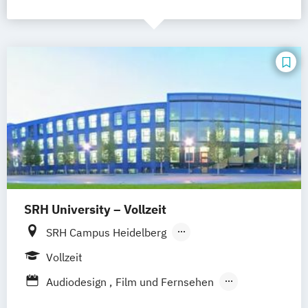
SRH University – Vollzeit
SRH Campus Heidelberg
SRH Campus Berlin
SRH Campus Bremen
Vollzeit
SRH Campus Bonn
SRH Campus Dresden
Audiodesign
Film und Fernsehen
SRH Campus Düsseldorf
Fotografie (EN)
Illustration (DE/EN)