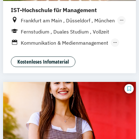
IST-Hochschule für Management
Frankfurt am Main
Düsseldorf
München
Berlin
Hamburg
Weil am Rhein
Essen
Fernstudium
Duales Studium
Vollzeit
Stuttgart
Jena
Innsbruck
Linz
Kommunikation & Medienmanagement
Kommunikationamanagement
Medienökonom
Kostenloses Infomaterial
Public Relations Hochschulzertifikat
Werbe- und Medienpsychologie