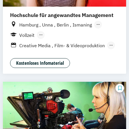
Hochschule für angewandtes Management
Hamburg
Unna
Berlin
Ismaning
Mannheim
Wien
Frankfurt
Hannover
Vollzeit
Leipzig
Düsseldorf
Köln
Nürnberg
Berufsbegleitendes Präsenzstudium
Creative Media
Film- & Videoproduktion
Stuttgart
Duales Studium
Game Design
Journalismus
Media Studies
Medienmanagement
Kostenloses Infomaterial
Medienpsychologie
Musikproduktion
Social Media Studies
Software Design & User Experience