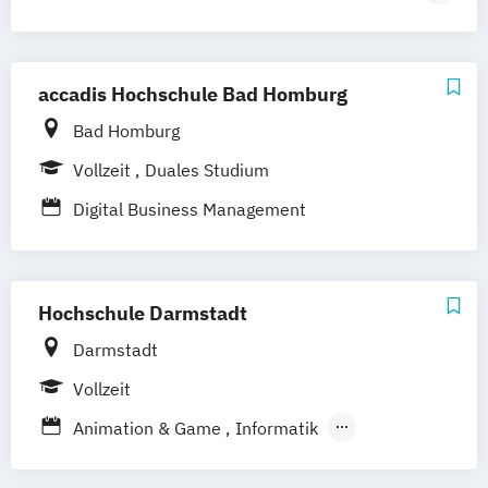
Medien- und Kommunikationsmanagement
und Medienmanagement / PR)
(DE/EN)
Angewandte Medien (Sport-
Medien- und Werbepsychologie
Event- und Medienmanagement)
accadis Hochschule Bad Homburg
Musikmanagement
Sportjournalismus
Angewandte Medien (Sportjournalismus
Bad Homburg
und Sportmanagement)
Vollzeit
Duales Studium
Management und Marketing in Mode
Marken und Medien
Digital Business Management
Hochschule Darmstadt
Darmstadt
Vollzeit
Animation & Game
Informatik
Schwerpunkt Kommunikation und Medien