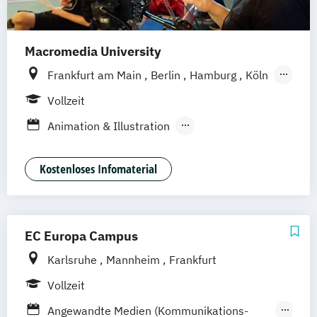
Macromedia University
Frankfurt am Main
Berlin
Hamburg
Köln
Leipzig
München
Stuttgart
Vollzeit
Animation & Illustration
Brand Management
Design Management (EN)
Kostenloses Infomaterial
Digital Music Production
Eventmanagement
Filmmaking (DE/EN)
Game Design & Development
EC Europa Campus
Games Management
Journalismus
Karlsruhe
Mannheim
Frankfurt
Medien- und Kommunikationsdesign
Medien- und Kommunikationsmanagement
Vollzeit
Angewandte Medien (Kommunikations-