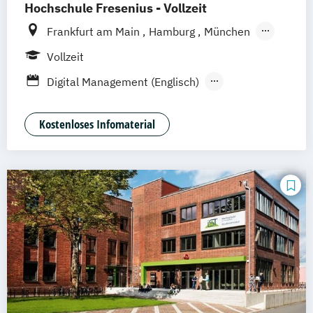
Hochschule Fresenius - Vollzeit
Frankfurt am Main
Hamburg
München
Düsseldorf
Idstein
Berlin
Köln
Vollzeit
Heidelberg
Wiesbaden
Wolfenbüttel
Digital Management (Englisch)
Braunschweig
Erfurt
Digitales Management & Leadership
Mediendesign & Management
Kostenloses Infomaterial
Medienmanagement und Digitales
Marketing