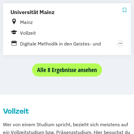
in der Informatik
Interactive Media Design
Universität Mainz
International Media Cultural Work
Mainz
Leadership in the Creative Industries
Vollzeit
Medienentwicklung
Motion Pictures
Onlinejournalismus
Digitale Methodik in den Geistes- und
Onlinekommunikation
Kulturwissenschaften
Sound and Music Production
Filmwissenschaft / Mediendramaturgie
Journalismus
Alle 8 Ergebnisse ansehen
Kommunikation - Schwerpunkt
Kommunikations- und Medienforschung
Kommunikation - Schwerpunkt
Unternehmenskommunikation
Vollzeit
Kommunikation – Schwerpunkt
Medienmanagement
Wer von einem Studium spricht, bezieht sich meistens auf
ein Vollzeitstudium bzw. Präsenzstudium. Hier besuchst du