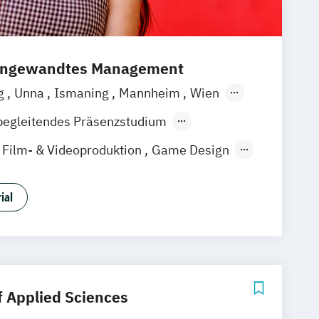
 angewandtes Management
g
Unna
Ismaning
Mannheim
Wien
over
Leipzig
Düsseldorf
Köln
begleitendes Präsenzstudium
gart
Film- & Videoproduktion
Game Design
Media Studies
Medienmanagement
gie
Musikproduktion
ial
udies
 & User Experience
f Applied Sciences