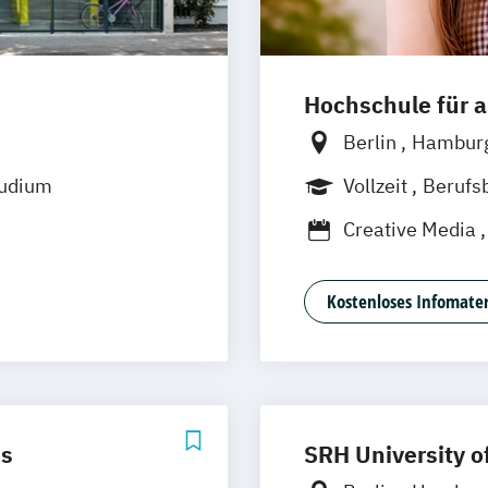
Hochschule für
Berlin
Hambur
Frankfurt
Hann
tudium
Vollzeit
Berufs
Nürnberg
Stutt
Duales Studium
Creative Media
)
Journalismus
Medienpsycholo
Kostenloses Infomater
fsbegleitend)
Social Media St
Software Design
es
SRH University o