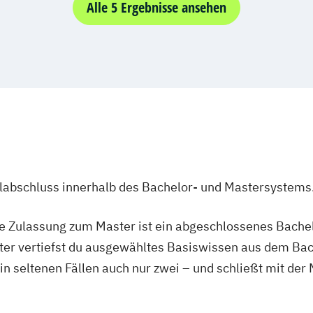
Alle 5 Ergebnisse ansehen
Photography (E
Social Design &
Strategic Desig
User Experience
Web Developmen
ulabschluss innerhalb des Bachelor- und Mastersystems
ie Zulassung zum Master ist ein abgeschlossenes Bache
ter vertiefst du ausgewähltes Basiswissen aus dem Bac
 in seltenen Fällen auch nur zwei – und schließt mit der