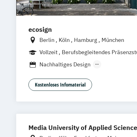
ecosign
Berlin
Köln
Hamburg
München
Vollzeit
Berufsbegleitendes Präsenzs
Nachhaltiges Design
Nachhaltiges Design (berufsbegleitend
Nachhaltiges Design Management
Kostenloses Infomaterial
Nachhaltiges Design Management (beru
Media University of Applied Scienc