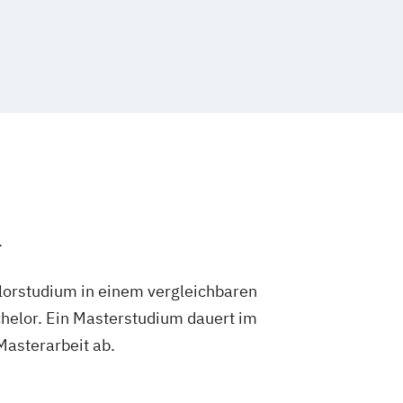
N)
Popular Music
Popularmusik
 Sustainable Innovation (EN)
n (EN)
 Design and Content Creation (EN)
t (EN)
.
lorstudium in einem vergleichbaren
helor. Ein Masterstudium dauert im
 Masterarbeit ab.