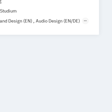
g
 Studium
rand Design (EN)
Audio Design (EN/DE)
eative Industries Management (EN)
 Design (EN)
Film und Fernsehen
 and Digital Narratives (EN)
DE)
Illustration (EN/DE)
sdesign
iben und Texten
Kreativwirtschaft Event- und
ent
 Kreativwirtschaft PR-Management
us
unikation
mmunikation
Music Production
n (EN/DE)
Photography