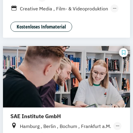
Leipzig
Düsseldorf
Köln
Nürnberg
Berufsbegleitendes Präsenzstudium
Creative Media
Film- & Videoproduktion
Stuttgart
Duales Studium
Game Design
Journalismus
Media Studies
Medienmanagement
Kostenloses Infomaterial
Medienpsychologie
Musikproduktion
Social Media Studies
Software Design & User Experience
SAE Institute GmbH
Hamburg
Berlin
Bochum
Frankfurt a.M.