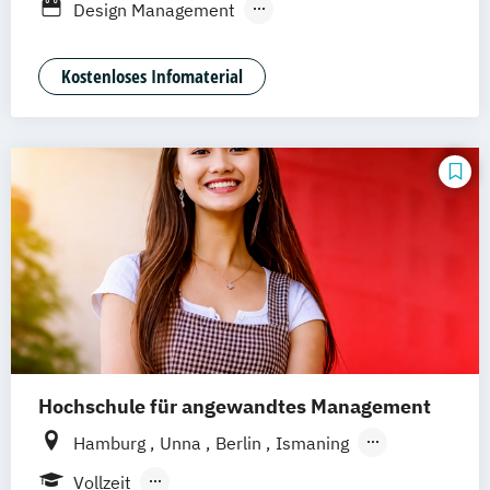
Design Management
Mannheim
Wertheim
Wien
Kommunikation und Medienmanagement
Frankfurt am Main
Hamm
Zürich
Fürth
Medien- und Kommunikationsmanagement
Kostenloses Infomaterial
Hochschule für angewandtes Management
Hamburg
Unna
Berlin
Ismaning
Mannheim
Wien
Frankfurt
Hannover
Vollzeit