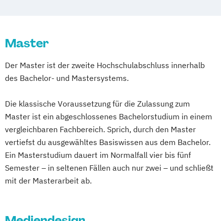
Informations- und Kommunikationstechnik
Kommunikationsdesign
Media Systems
Master
Medien und Kommunikation
Medientechnik
Next Media
Der Master ist der zweite Hochschulabschluss innerhalb
Visuelle Publizistik
des Bachelor- und Mastersystems.
Zeitabhängige Medien/Sound - Vision -
Games
Die klassische Voraussetzung für die Zulassung zum
Master ist ein abgeschlossenes Bachelorstudium in einem
vergleichbaren Fachbereich. Sprich, durch den Master
vertiefst du ausgewähltes Basiswissen aus dem Bachelor.
Ein Masterstudium dauert im Normalfall vier bis fünf
Semester – in seltenen Fällen auch nur zwei – und schließt
mit der Masterarbeit ab.
Mediendesign