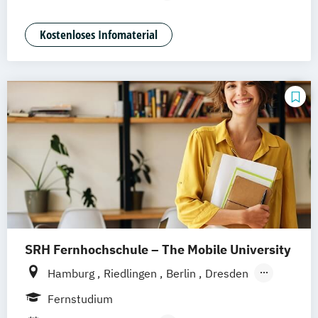
Nachhaltiges Design (berufsbegleitend)
Nachhaltiges Design Management
Kostenloses Infomaterial
Nachhaltiges Design Management
(berufsbegleitend)
SRH Fernhochschule – The Mobile University
Hamburg
Riedlingen
Berlin
Dresden
Düsseldorf
Hannover
Köln
München
Fernstudium
Stuttgart
Ellwangen
Zell
Leipzig