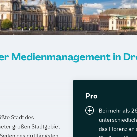
er Medienmanagement in Dr
Pro
Bei mehr als 2
ößte Stadt des
unterschiedlich
eter großen Stadtgebiet
das Florenz an 
eiten des drittlängsten