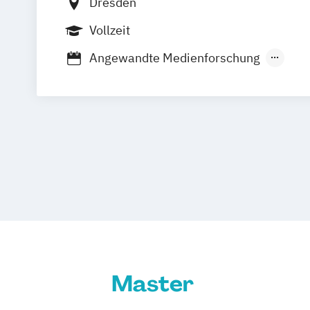
Dresden
Vollzeit
Angewandte Medienforschung
International Studies in Intellectual P
Medienforschung
Medienpraxis
Medi
Master