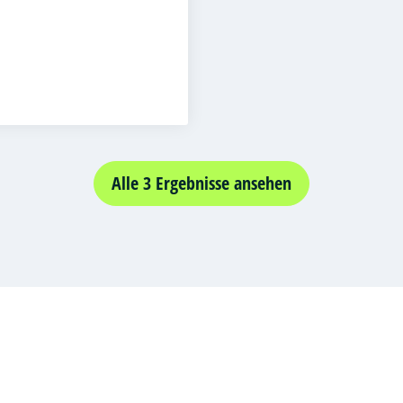
roperty Law
eninformatik
Alle 3 Ergebnisse ansehen