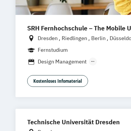
SRH Fernhochschule – The Mobile U
Dresden
Riedlingen
Berlin
Düsseld
Hannover
Köln
München
Stuttgart
Fernstudium
Leipzig
Mannheim
Wertheim
Wien
Design Management
Frankfurt am Main
Hamm
Zürich
Fü
Kommunikation und Medienmanageme
Medien- und Kommunikationsmanage
Kostenloses Infomaterial
Technische Universität Dresden