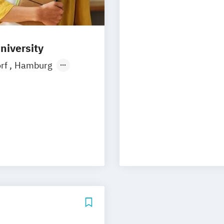
Prichsenstadt
niversity
orf
Hamburg
Ellwangen
Zell
rth
nt
ment