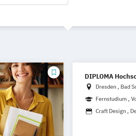
DIPLOMA Hochsc
Dresden
Bad S
Berlin
Bonn
F
Fernstudium
Vo
Heilbronn
Kass
Craft Design
De
Bochum
Kaise
Kommunikation
Hoyerswerda
Technische Reda
Schwentinental 