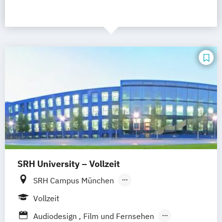
SRH University – Vollzeit
SRH Campus München
SRH Campus Heidelberg
Vollzeit
SRH Campus Berlin
SRH Campus Bremen
Audiodesign
Film und Fernsehen