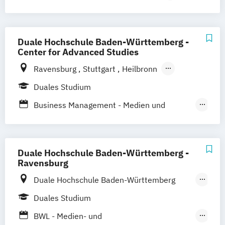
Kommunikationsdesign
München
Bochum
Kaiserslautern
Technische Redaktion und
Wiesbaden
Regenstauf
Dresden
Informationsdesign
Duale Hochschule Baden-Württemberg -
Hoyerswerda
Magdeburg
Ostfildern
Center for Advanced Studies
Schwentinental / Kiel
Stein / Nürnberg
Ravensburg
Stuttgart
Heilbronn
Wuppertal
Prichsenstadt
Bad Mergentheim
Friedrichshafen
Online-Campus
Heidelberg
Duales Studium
Heidenheim
Karlsruhe
Lörrach
Business Management - Medien und
Mannheim
Mosbach
Marketing
Villingen-Schwenningen
Horb am Neckar
Media and Data-driven Business
Duale Hochschule Baden-Württemberg -
Ravensburg
Duale Hochschule Baden-Württemberg
Ravensburg
Duales Studium
Duale Hochschule Baden-Württemberg
BWL - Medien- und
Ravensburg Campus Friedrichshafen