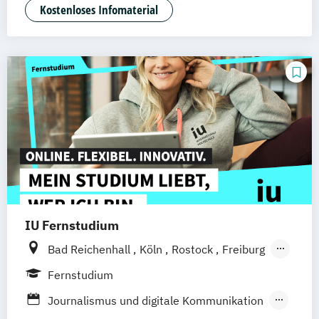
Medien- und Kommunikationsmanagement
Kostenloses Infomaterial
IU Fernstudium
Bad Reichenhall
Köln
Rostock
Freiburg
Kiel
Frankfurt am Main
Stuttgart
Fernstudium
Dresden
Aachen
Basel
Bielefeld
Journalismus und digitale Kommunikation
Deggendorf
Karlsruhe
Kassel