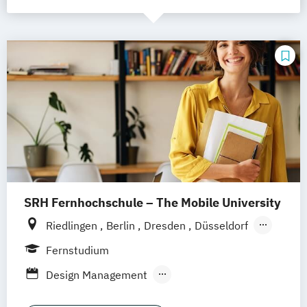
SRH Fernhochschule – The Mobile University
Riedlingen
Berlin
Dresden
Düsseldorf
Hamburg
Hannover
Köln
München
Fernstudium
Stuttgart
Ellwangen
Zell
Leipzig
Design Management
Mannheim
Wertheim
Wien
Kommunikation und Medienmanagement
Frankfurt am Main
Hamm
Zürich
Fürth