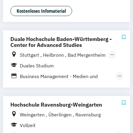
Digitale Medien
Game Design
Game Development
Industriedesign
Kostenloses Infomaterial
Kommunikationsdesign
Nachhaltiges Design
Duale Hochschule Baden-Württemberg -
Center for Advanced Studies
Stuttgart
Heilbronn
Bad Mergentheim
Friedrichshafen
Heidenheim
Karlsruhe
Duales Studium
Lörrach
Mannheim
Mosbach
Business Management - Medien und
Ravensburg
Villingen-Schwenningen
Marketing
Horb am Neckar
Media and Data-driven Business
Hochschule Ravensburg-Weingarten
Weingarten
Überlingen
Ravensburg
Vollzeit