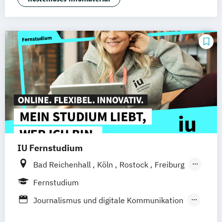
IU Fernstudium
Bad Reichenhall
Köln
Rostock
Freiburg
Kiel
Frankfurt am Main
Stuttgart
Fernstudium
Dresden
Aachen
Basel
Bielefeld
Journalismus und digitale Kommunikation
Deggendorf
Karlsruhe
Kassel
Kommunikationsdesign
Oberhausen
Offenbach
Saarbrücken