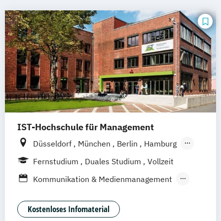
IST-Hochschule für Management
Düsseldorf
München
Berlin
Hamburg
Weil am Rhein
Frankfurt am Main
Essen
Fernstudium
Duales Studium
Vollzeit
Stuttgart
Jena
Innsbruck
Linz
Kommunikation & Medienmanagement
Kommunikationamanagement
Medienökonom
Kostenloses Infomaterial
Public Relations Hochschulzertifikat