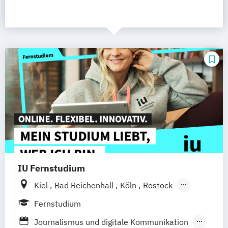
IU Fernstudium
Kiel
Bad Reichenhall
Köln
Rostock
Freiburg
Frankfurt am Main
Stuttgart
Fernstudium
Dresden
Aachen
Basel
Bielefeld
Journalismus und digitale Kommunikation