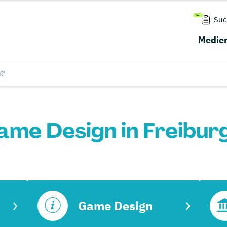
Suc
Medien
n?
me Design in Freibur
Game Design