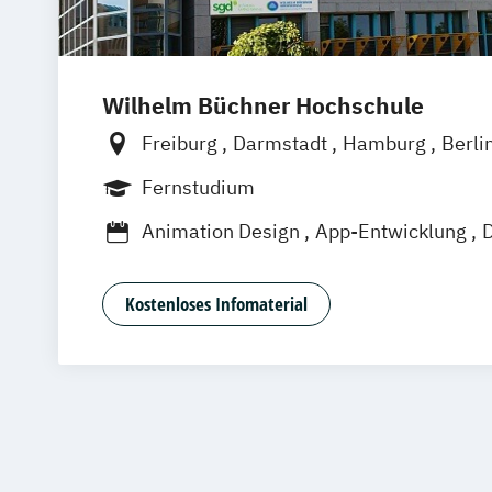
Wilhelm Büchner Hochschule
Freiburg
Darmstadt
Hamburg
Berli
Bonn
Nürnberg
München
Stuttgart
Fernstudium
Leipzig
Wien
Zürich
Rostock
Dort
Animation Design
App-Entwicklung
D
Game Design
Game Development
In
Kommunikationsdesign
Nachhaltiges 
Kostenloses Infomaterial