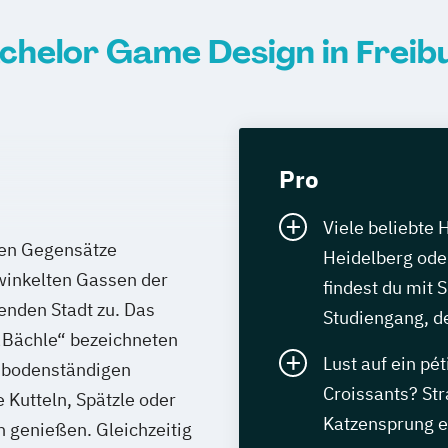
chelor Game Design in Freib
Pro
Viele beliebte 
len Gegensätze
Heidelberg oder
rwinkelten Gassen der
findest du mit 
enden Stadt zu. Das
Studiengang, de
 „Bächle“ bezeichneten
Lust auf ein pét
n bodenständigen
Croissants? St
 Kutteln, Spätzle oder
Katzensprung e
 genießen. Gleichzeitig