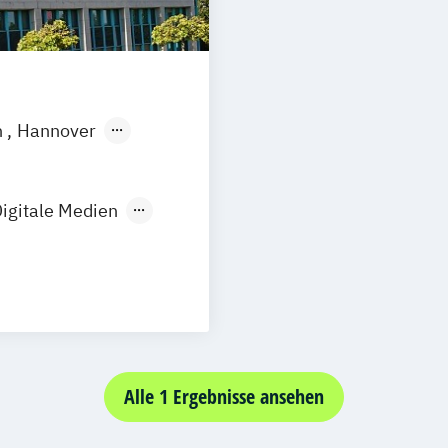
n
Hannover
Göttingen
mund
igitale Medien
dustriedesign
Design
Alle 1 Ergebnisse ansehen