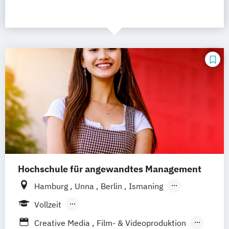
Hochschule für angewandtes Management
Hamburg
Unna
Berlin
Ismaning
Mannheim
Wien
Frankfurt
Hannover
Vollzeit
Leipzig
Düsseldorf
Köln
Nürnberg
Berufsbegleitendes Präsenzstudium
Creative Media
Film- & Videoproduktion