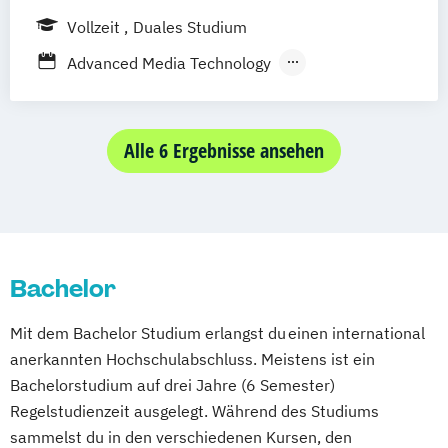
Wuppertal
Prichsenstadt
Vollzeit
Duales Studium
Online-Campus
Heidelberg
Advanced Media Technology
Kommunikationsdesign
Media & Design Management
Media Management
Alle 6 Ergebnisse ansehen
Media: Conception & Production
Medieninformatik
Medientechnik
Bachelor
Mit dem Bachelor Studium erlangst du einen international
anerkannten Hochschulabschluss. Meistens ist ein
Bachelorstudium auf drei Jahre (6 Semester)
Regelstudienzeit ausgelegt. Während des Studiums
sammelst du in den verschiedenen Kursen, den