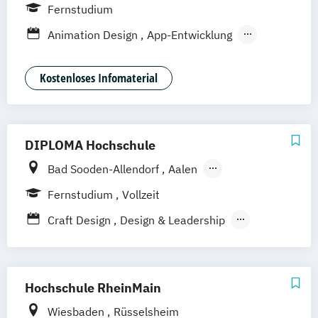
Bonn
Nürnberg
München
Stuttgart
Fernstudium
Göttingen
Leipzig
Freiburg
Wien
Animation Design
App-Entwicklung
Zürich
Rostock
Dortmund
Digitale Medien
Game Design
Game Development
Industriedesign
Kostenloses Infomaterial
Kommunikationsdesign
Nachhaltiges Design
DIPLOMA Hochschule
Bad Sooden-Allendorf
Aalen
Baden-Baden
Berlin
Bonn
Fernstudium
Vollzeit
Friedrichshafen
Hamburg
Hannover
Craft Design
Design & Leadership
Heilbronn
Kassel
Leipzig
Mannheim
Kommunikationsdesign
München
Bochum
Kaiserslautern
Technische Redaktion und
Wiesbaden
Regenstauf
Dresden
Informationsdesign
Hochschule RheinMain
Hoyerswerda
Magdeburg
Ostfildern
Schwentinental / Kiel
Stein / Nürnberg
Wiesbaden
Rüsselsheim