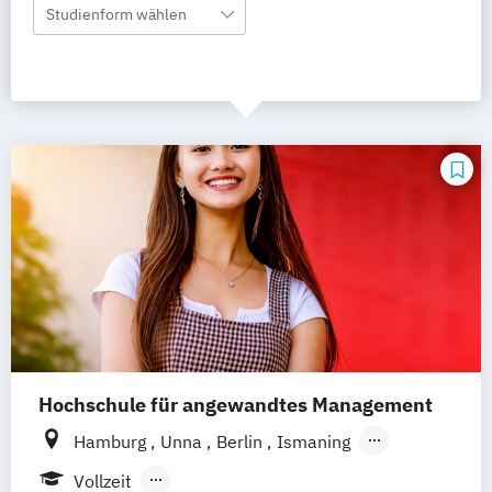
Studienform wählen
Hochschule für angewandtes Management
Hamburg
Unna
Berlin
Ismaning
Mannheim
Wien
Frankfurt
Hannover
Vollzeit