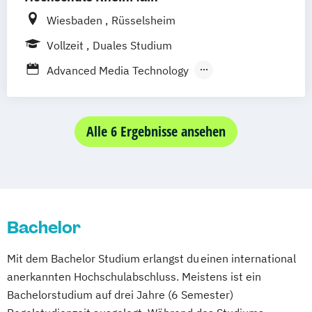
Schwentinental / Kiel
Stein / Nürnberg
Wiesbaden
Rüsselsheim
Wuppertal
Prichsenstadt
Vollzeit
Duales Studium
Online-Campus
Heidelberg
Advanced Media Technology
Kommunikationsdesign
Media & Design Management
Media Management
Alle 6 Ergebnisse ansehen
Media: Conception & Production
Medieninformatik
Medientechnik
Bachelor
Mit dem Bachelor Studium erlangst du einen international
anerkannten Hochschulabschluss. Meistens ist ein
Bachelorstudium auf drei Jahre (6 Semester)