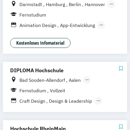
Darmstadt
Hamburg
Berlin
Hannover
Bonn
Nürnberg
München
Stuttgart
Fernstudium
Göttingen
Leipzig
Freiburg
Wien
Animation Design
App-Entwicklung
Zürich
Rostock
Dortmund
Digitale Medien
Game Design
Game Development
Industriedesign
Kostenloses Infomaterial
Kommunikationsdesign
Nachhaltiges Design
DIPLOMA Hochschule
Bad Sooden-Allendorf
Aalen
Baden-Baden
Berlin
Bonn
Fernstudium
Vollzeit
Friedrichshafen
Hamburg
Hannover
Craft Design
Design & Leadership
Heilbronn
Kassel
Leipzig
Mannheim
Kommunikationsdesign
München
Bochum
Kaiserslautern
Technische Redaktion und
Wiesbaden
Regenstauf
Dresden
Informationsdesign
Hochschule RheinMain
Hoyerswerda
Magdeburg
Ostfildern