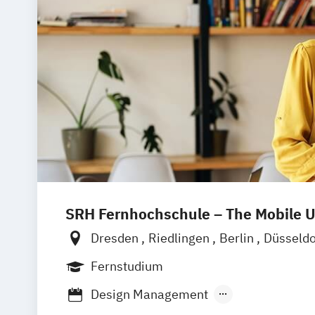
Musikproduktion (DE/EN)
Popularmusi
SRH Fernhochschule – The Mobile U
Dresden
Riedlingen
Berlin
Düsseld
Hannover
Köln
München
Stuttgart
Fernstudium
Leipzig
Mannheim
Wertheim
Wien
Design Management
Frankfurt am Main
Hamm
Zürich
Fü
Kommunikation und Medienmanageme