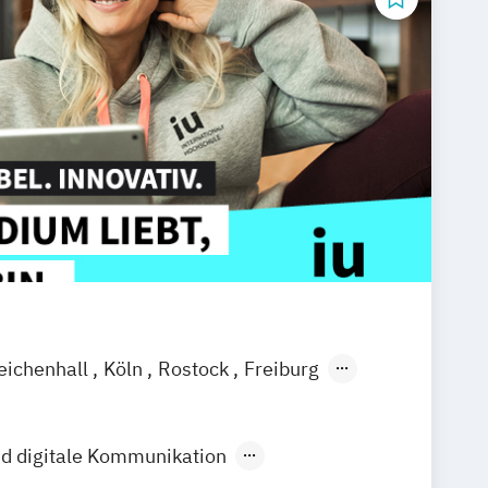
eichenhall
Köln
Rostock
Freiburg
 am Main
Stuttgart
Aachen
Basel
endorf
Karlsruhe
Kassel
d digitale Kommunikation
fenbach
Saarbrücken
Neu-Ulm
sdesign
Kultur- und Medienpädagogik