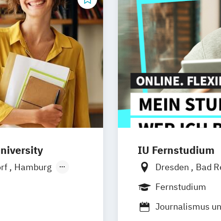
k (DE/EN)
niversity
IU Fernstudium
orf
Hamburg
Dresden
Bad R
Ellwangen
Zell
Kiel
Frankfurt
Fernstudium
Bielefeld
Degg
Journalismus un
rth
Oberhausen
Of
nt
Kommunikation