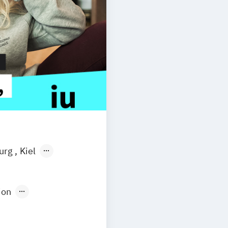
burg
Kiel
n
Aachen
uhe
Kassel
ion
Neu-Ulm
Medienpädagogik
urg
Freising
rg
Münster