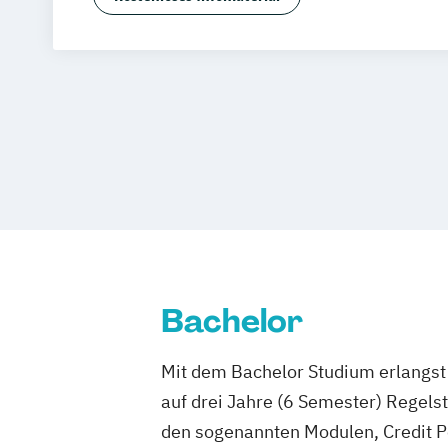
Medienmanagement
Trier
Würzburg
Chemnitz
Linz
deut
Public Relations und Kommunikation
UX Design
Bachelor
Mit dem Bachelor Studium erlangst 
auf drei Jahre (6 Semester) Regel
den sogenannten Modulen, Credit P