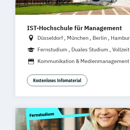
IST-Hochschule für Management
Düsseldorf
München
Berlin
Hambur
Weil am Rhein
Frankfurt am Main
Es
Fernstudium
Duales Studium
Vollzeit
Jena
Innsbruck
Linz
Kommunikation & Medienmanagement
Kommunikationamanagement
Medie
Public Relations Hochschulzertifikat
Kostenloses Infomaterial
Werbe- und Medienpsychologie