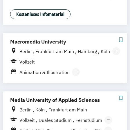
Stuttgart
Duales Studium
Game Design
Journalismus
Media Studies
Medienmanagement
Kostenloses Infomaterial
Medienpsychologie
Musikproduktion
Social Media Studies
Software Design & User Experience
Macromedia University
Berlin
Frankfurt am Main
Hamburg
Köln
Leipzig
München
Stuttgart
Vollzeit
Animation & Illustration
Brand Management
Design Management (EN)
Digital Music Production
Media University of Applied Sciences
Eventmanagement
Filmmaking (DE/EN)
Berlin
Köln
Frankfurt am Main
Game Design & Development
Vollzeit
Duales Studium
Fernstudium
Games Management
Journalismus
Berufsbegleitendes Präsenzstudium
Medien- und Kommunikationsdesign