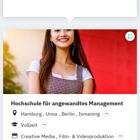
Hochschule für angewandtes Management
Hamburg
Unna
Berlin
Ismaning
Mannheim
Wien
Frankfurt
Hannover
Vollzeit
Leipzig
Düsseldorf
Köln
Nürnberg
Berufsbegleitendes Präsenzstudium
Creative Media
Film- & Videoproduktion