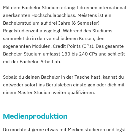
Social Media Marketing und Content
Mit dem Bachelor Studium erlangst du einen international
Creation
anerkannten Hochschulabschluss. Meistens ist ein
Visual and Media Anthropology
Bachelorstudium auf drei Jahre (6 Semester)
Wirtschaftspsychologie (DE/EN)
Regelstudienzeit ausgelegt. Während des Studiums
sammelst du in den verschiedenen Kursen, den
sogenannten Modulen, Credit Points (CPs). Das gesamte
Bachelor-Studium umfasst 180 bis 240 CPs und schließt
mit der Bachelor-Arbeit ab.
Sobald du deinen Bachelor in der Tasche hast, kannst du
entweder sofort ins Berufsleben einsteigen oder dich mit
einem Master Studium weiter qualifizieren.
Medienproduktion
Du möchtest gerne etwas mit Medien studieren und legst