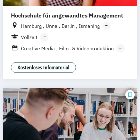
Hochschule für angewandtes Management
Hamburg
Unna
Berlin
Ismaning
Mannheim
Wien
Frankfurt
Hannover
Vollzeit
Leipzig
Düsseldorf
Köln
Nürnberg
Berufsbegleitendes Präsenzstudium
Creative Media
Film- & Videoproduktion
Stuttgart
Duales Studium
Game Design
Journalismus
Media Studies
Medienmanagement
Kostenloses Infomaterial
Medienpsychologie
Musikproduktion
Social Media Studies
Software Design & User Experience