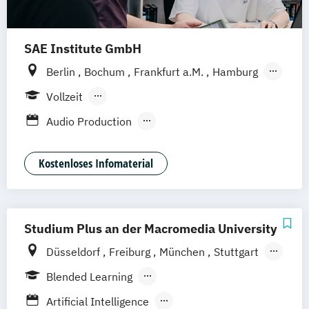
SAE Institute GmbH
Berlin
Bochum
Frankfurt a.M.
Hamburg
Köln
Leipzig
München
Stuttgart
Vollzeit
Hannover
Nürnberg
Berufsbegleitendes Präsenzstudium
Audio Production
Content Creation & Online Marketing
Digital Film Production
Event Engineering
Kostenloses Infomaterial
Game Art Animation
Games Programming
Graphic Design
Music Business
Studium Plus an der Macromedia University
Professional Media Creation
Düsseldorf
Freiburg
München
Stuttgart
Professional Practice (Creative Media
Berlin
Frankfurt am Main
Hamburg
Industries)
Blended Learning
Hannover
Köln
Leipzig
Software Engineering
Berufsbegleitendes Präsenzstudium
Artificial Intelligence