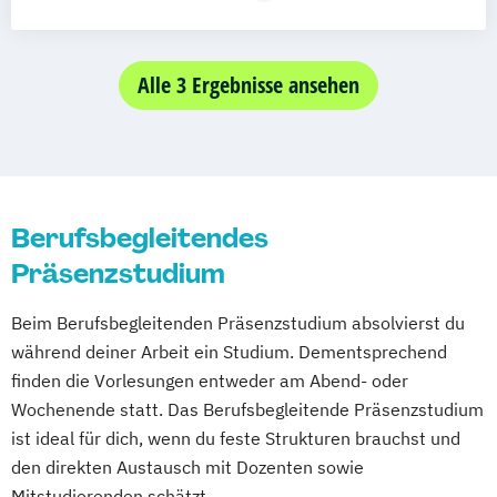
Visuell Effects Animation
Voice Acting
Vollzeit
Digital Product Design
Medien- und Kommunikationsmanagement
Alle 3 Ergebnisse ansehen
Medien- und Werbepsychologie
Berufsbegleitendes
Präsenzstudium
Beim Berufsbegleitenden Präsenzstudium absolvierst du
während deiner Arbeit ein Studium. Dementsprechend
finden die Vorlesungen entweder am Abend- oder
Wochenende statt. Das Berufsbegleitende Präsenzstudium
ist ideal für dich, wenn du feste Strukturen brauchst und
den direkten Austausch mit Dozenten sowie
Mitstudierenden schätzt.