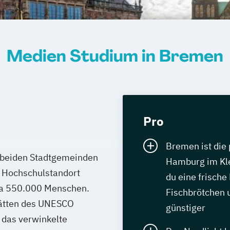
Medien Studium in Bremen
Pro
Bremen ist die p
n beiden Stadtgemeinden
Hamburg im Kle
Hochschulstandort
du eine frische
wa 550.000 Menschen.
Fischbrötchen u
Stätten des UNESCO
günstiger
 das verwinkelte