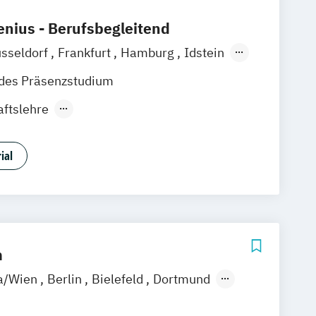
nius - Berufsbegleitend
sseldorf
Frankfurt
Hamburg
Idstein
baden
Online-Campus
Osnabrück
ndes Präsenzstudium
nover
Dortmund
Erfurt
Stuttgart
aftslehre
nt und Digitales Marketing
ial
m
ia/Wien
Berlin
Bielefeld
Dortmund
ingen
Erfurt
Freiburg