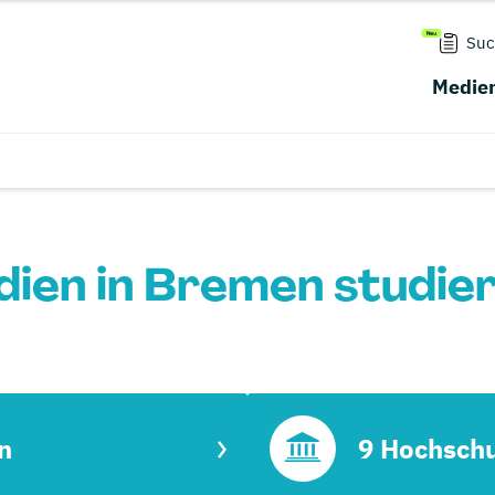
Suc
Medien
ien in Bremen studie
n
9 Hochsch