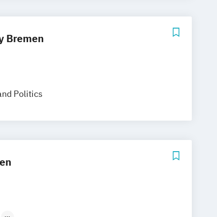
ty Bremen
nd Politics
men