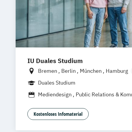
IU Duales Studium
Bremen
Berlin
München
Hamburg
Frankfurt am Main
Düsseldorf
Erfurt
Duales Studium
Hannover
Dortmund
Mannheim
Lei
Mediendesign
Public Relations & Ko
Online-Campus
Augsburg
Bielefeld
Dresden
Duisburg
Karlsruhe
Köln
Stuttgart
Aachen
deutschlandweit
B
Kostenloses Infomaterial