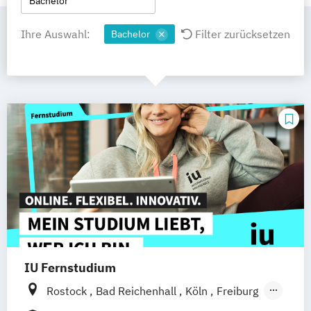
Bachelor
Ihre Auswahl:
Filter zurücksetzen
Bachelor
IU Fernstudium
Rostock
Bad Reichenhall
Köln
Freiburg
Kiel
Frankfurt am Main
Stuttgart