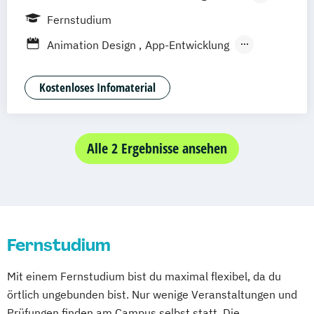
Hannover
Bonn
Nürnberg
München
Fernstudium
Stuttgart
Göttingen
Leipzig
Freiburg
Animation Design
App-Entwicklung
Wien
Zürich
Dortmund
Digitale Medien
Game Design
Game Development
Industriedesign
Kostenloses Infomaterial
Kommunikationsdesign
Nachhaltiges Design
Alle 2 Ergebnisse ansehen
Fernstudium
Mit einem Fernstudium bist du maximal flexibel, da du
örtlich ungebunden bist. Nur wenige Veranstaltungen und
Prüfungen finden am Campus selbst statt. Die