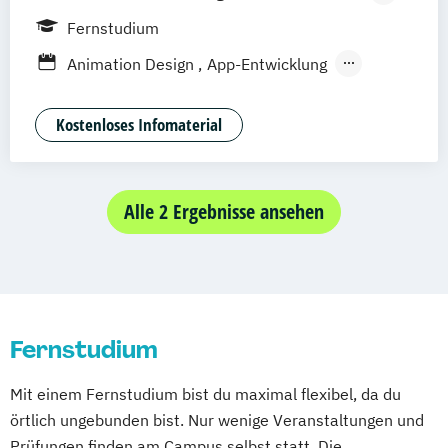
Bonn
Nürnberg
München
Stuttgart
Fernstudium
Göttingen
Leipzig
Freiburg
Wien
Animation Design
App-Entwicklung
Zürich
Rostock
Dortmund
Digitale Medien
Game Design
Game Development
Industriedesign
Kostenloses Infomaterial
Kommunikationsdesign
Nachhaltiges Design
Alle 2 Ergebnisse ansehen
Fernstudium
Mit einem Fernstudium bist du maximal flexibel, da du
örtlich ungebunden bist. Nur wenige Veranstaltungen und
Prüfungen finden am Campus selbst statt. Die