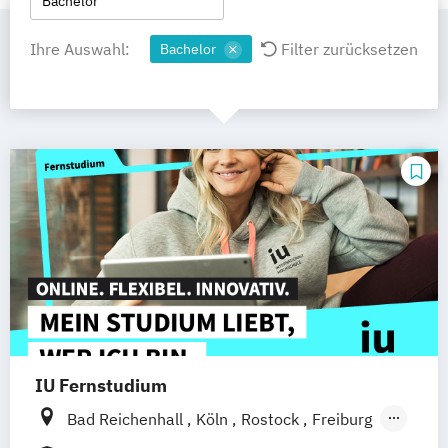
Bachelor
Ihre Auswahl:
Filter zurücksetzen
Bachelor
IU Fernstudium
Bad Reichenhall
Köln
Rostock
Freiburg
Kiel
Frankfurt am Main
Stuttgart