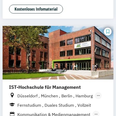
Medienmanagement und Digitales
Braunschweig
Marketing
Kostenloses Infomaterial
IST-Hochschule für Management
Düsseldorf
München
Berlin
Hamburg
Weil am Rhein
Frankfurt am Main
Essen
Fernstudium
Duales Studium
Vollzeit
Stuttgart
Jena
Innsbruck
Linz
Kommunikation & Medienmanagement