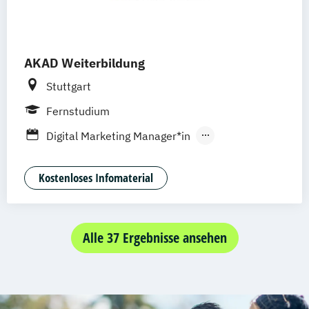
AKAD Weiterbildung
Stuttgart
Fernstudium
Digital Marketing Manager*in
Medienpädagog*in
Spezialist*in für digitale Geschäftsmodelle
Kostenloses Infomaterial
Alle 37 Ergebnisse ansehen