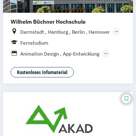
Wilhelm Büchner Hochschule
Darmstadt
Hamburg
Berlin
Hannover
Bonn
Nürnberg
München
Stuttgart
Fernstudium
Göttingen
Leipzig
Freiburg
Wien
Animation Design
App-Entwicklung
Zürich
Rostock
Dortmund
Digitale Medien
Game Design
Game Development
Industriedesign
Kostenloses Infomaterial
Kommunikationsdesign
Nachhaltiges Design