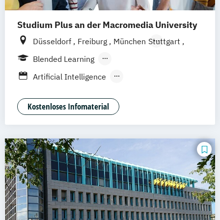
Studium Plus an der Macromedia University
Düsseldorf
Freiburg
München
Stuttgart
Berlin
Frankfurt am Main
Hamburg
Blended Learning
Hannover
Köln
Leipzig
Berufsbegleitendes Präsenzstudium
Artificial Intelligence
Vollzeit
Digital Product Design
Medien- und Kommunikationsmanagement
Kostenloses Infomaterial
Medien- und Werbepsychologie