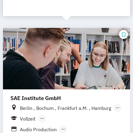
SAE Institute GmbH
Berlin
Bochum
Frankfurt a.M.
Hamburg
Köln
Leipzig
München
Stuttgart
Vollzeit
Hannover
Nürnberg
Berufsbegleitendes Präsenzstudium
Audio Production