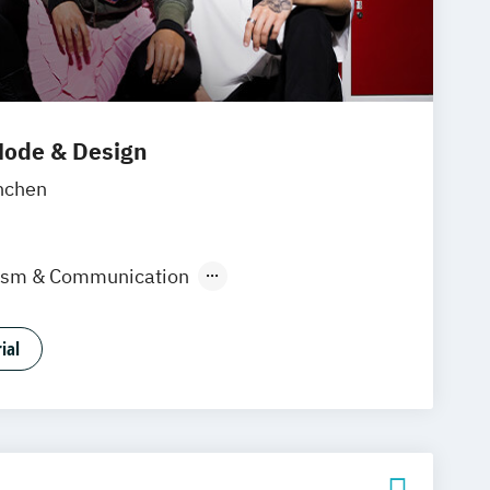
ode & Design
nchen
lism & Communication
ign & KI
Industrie & Produkt Design
Marken- & Kommunikationsdesign
ial