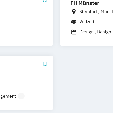
FH Münster
Steinfurt
Münst
Vollzeit
Design
Design 
usiness
Lehramt an Beru
Mediendesign/D
Mediendesign un
Berufskollegs
agement