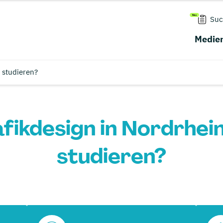
Suc
Medien
 studieren?
fikdesign in Nordrhei
studieren?