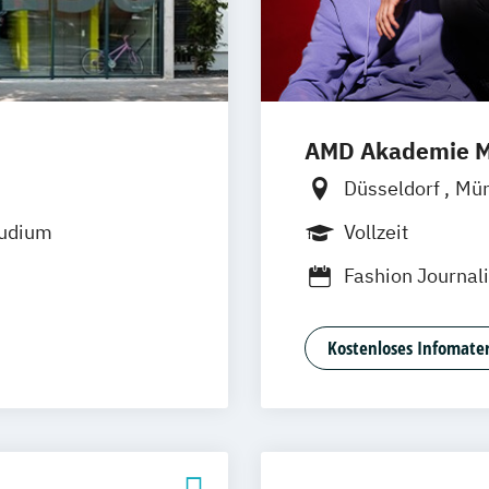
AMD Akademie M
Düsseldorf
Mü
tudium
Vollzeit
Fashion Journa
)
Generatives Des
Interior Design
Kostenloses Infomater
fsbegleitend)