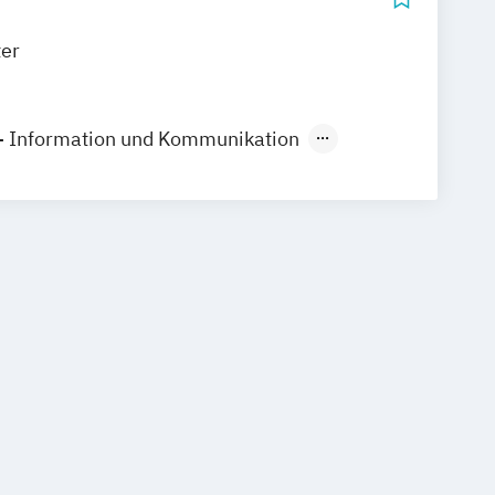
er
- Information und Kommunikation
fskollegs - Fachrichtung
esigntechnik
d Designtechnik - Lehramt an