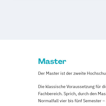
Kommunikationsdesign
Kultur
Ästhe
Medieninformatik
Medientechnik
Ton
Master
Der Master ist der zweite Hochsch
Die klassische Voraussetzung für d
Fachbereich. Sprich, durch den Mas
Normalfall vier bis fünf Semester –