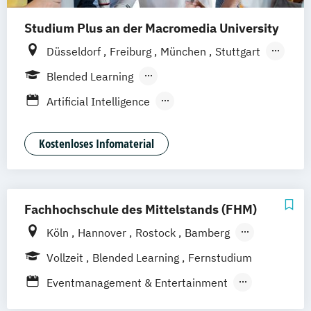
Studium Plus an der Macromedia University
Düsseldorf
Freiburg
München
Stuttgart
Berlin
Frankfurt am Main
Hamburg
Blended Learning
Hannover
Köln
Leipzig
Berufsbegleitendes Präsenzstudium
Artificial Intelligence
Vollzeit
Digital Product Design
Medien- und Kommunikationsmanagement
Kostenloses Infomaterial
Medien- und Werbepsychologie
Fachhochschule des Mittelstands (FHM)
Köln
Hannover
Rostock
Bamberg
Bielefeld
Berlin
Düren
Frechen
Vollzeit
Blended Learning
Fernstudium
Waldshut
Eventmanagement & Entertainment
Fashion Management
Foto & Film