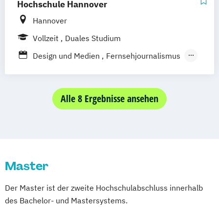
Hochschule Hannover
Hannover
Vollzeit
Duales Studium
Design und Medien
Fernsehjournalismus
Fotojournalismus und
Dokumentarfotografie
Integrated Media & Communication
Alle 8 Ergebnisse ansehen
Journalistik
Kommunikationsmanagement
Mediendesign
Mediendesigninformatik
Public Relations
Technische Redaktion
Master
Visuelle Kommunikation
Der Master ist der zweite Hochschulabschluss innerhalb
des Bachelor- und Mastersystems.