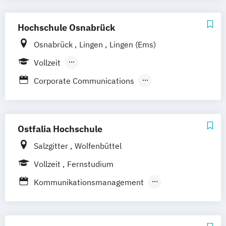
M.A. Strategische Kommunikation &
Digitales Marketing
Hochschule Osnabrück
Medienkommunikation & Journalismus
Osnabrück
Lingen
Lingen (Ems)
Sportjournalismus & Sportmarketing
Vollzeit
Berufsbegleitendes Präsenzstudium
Corporate Communications
Informatik - Medieninformatik
Kommunikationsmanagement
Media & Interaction Design
Ostfalia Hochschule
Salzgitter
Wolfenbüttel
Vollzeit
Fernstudium
Kommunikationsmanagement
Mediendesign
Medieninformatik
Medienkommunikation
Medienmanagement