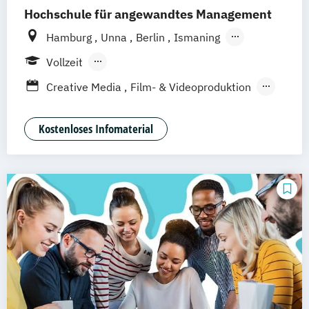
Hochschule für angewandtes Management
Hamburg
Unna
Berlin
Ismaning
Mannheim
Wien
Frankfurt
Hannover
Vollzeit
Leipzig
Düsseldorf
Köln
Nürnberg
Berufsbegleitendes Präsenzstudium
Creative Media
Film- & Videoproduktion
Stuttgart
Duales Studium
Game Design
Journalismus
Media Studies
Medienmanagement
Kostenloses Infomaterial
Medienpsychologie
Musikproduktion
Social Media Studies
Software Design & User Experience